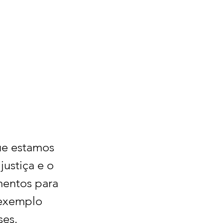
ue estamos 
ustiça e o 
mentos para 
 exemplo 
ses.