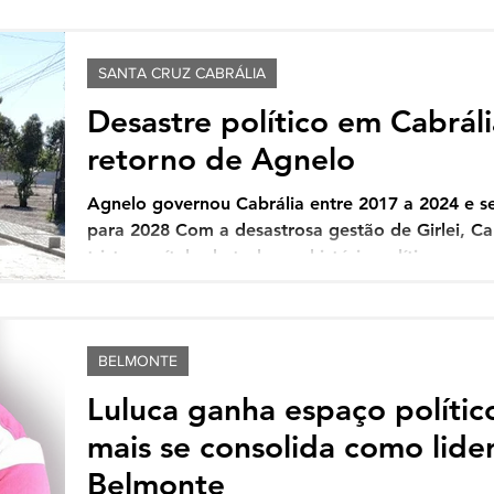
SANTA CRUZ CABRÁLIA
Desastre político em Cabrál
retorno de Agnelo
Agnelo governou Cabrália entre 2017 a 2024 e s
para 2028 Com a desastrosa gestão de Girlei, Ca
triste capítulo de toda sua história política, ge
nos cabralienses. Escândalos, desgoverno, baixas 
e sucessivos erros administrativos são os ingredi
governança no município de SantaCruzCabrália, 
a refletir, sobretudo em quem e
BELMONTE
Luluca ganha espaço polític
mais se consolida como lid
Belmonte