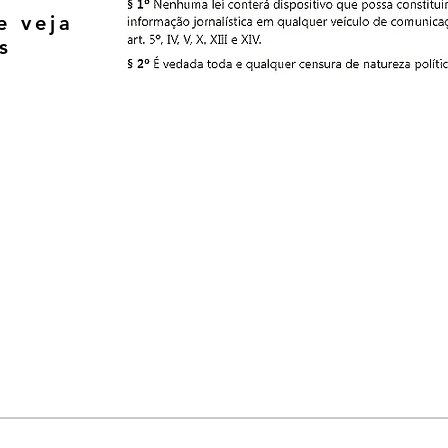
e veja
s