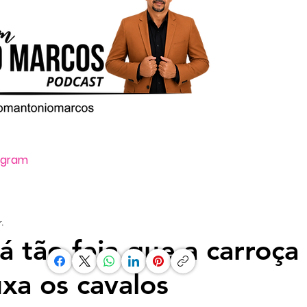
tagram
Oi, ative o som clicando no ícone vo
.
tá tão feia que a carroça
xa os cavalos