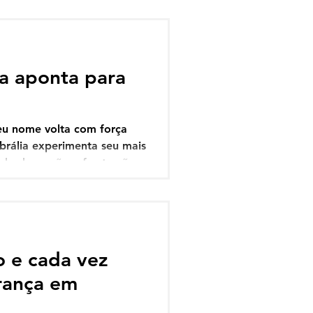
ia aponta para
eu nome volta com força
brália experimenta seu mais
rando decepção e frustração
de aliados, firulas do gestor
entes do que se tornou a
fator que leva os moradores
o e cada vez
erança em