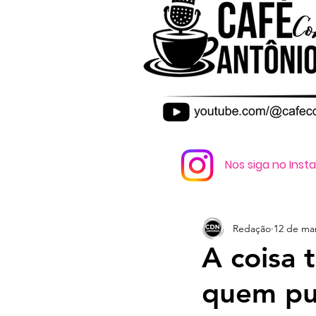
Nos siga no Ins
Redação
12 de mar
A coisa 
quem pu