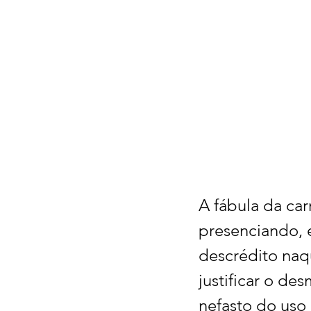
A fábula da car
presenciando, 
descrédito naq
justificar o d
nefasto do uso 