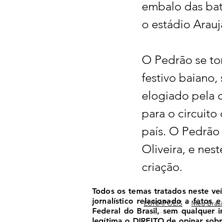
embalo das bat
o estádio Arau
O Pedrão se to
festivo baiano
elogiado pela c
para o circuit
país. O Pedrão 
Oliveira, e nes
criação.  
Todos os temas tratados neste ve
jornalístico relacionado a fatos
EUNÁPOLIS
Meu Brasi
Federal do Brasil, sem qualquer
legítima o DIREITO de opinar sobre