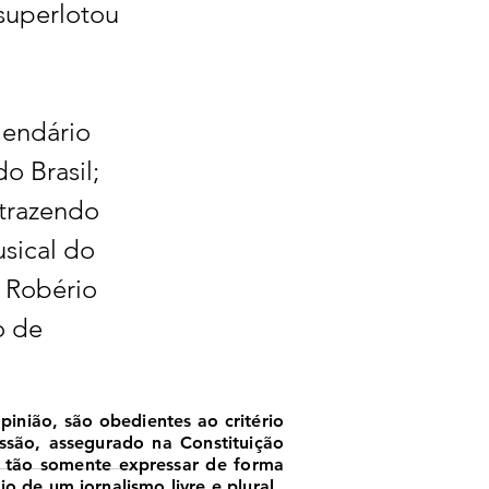
superlotou 
lendário 
 Brasil; 
 trazendo 
sical do 
 Robério 
o de 
nião, são obedientes ao critério
essão, assegurado na Constituição
, tão somente expressar de forma
o de um jornalismo livre e plural.