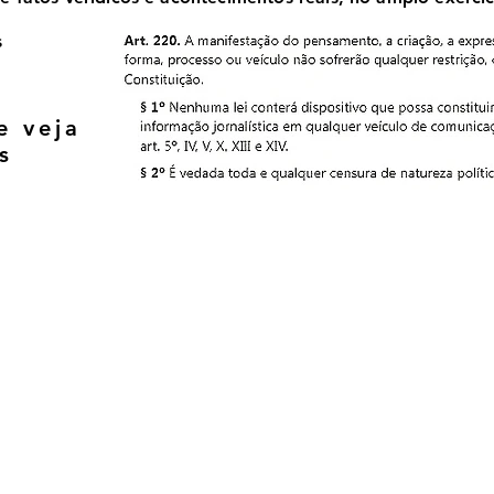
s
e veja
s