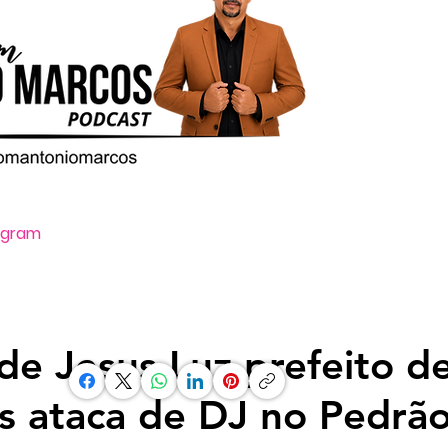
tagram
Oi, ative o som clicando no ícone vo
de Jesus Luz prefeito d
s ataca de DJ no Pedrã