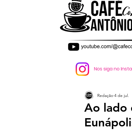
Nos siga no Ins
Redação
4 de jul.
Ao lado 
Eunápoli