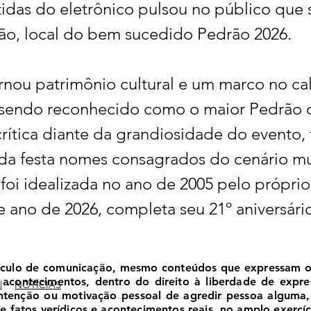
idas do eletrônico pulsou no público que 
jão, local do bem sucedido Pedrão 2026.
rnou patrimônio cultural e um marco no ca
, sendo reconhecido como o maior Pedrão do
rítica diante da grandiosidade do evento,
o da festa nomes consagrados do cenário mu
foi idealizada no ano de 2005 pelo próprio
te ano de 2026, completa seu 21º aniversári
ículo de comunicação, mesmo conteúdos que expressam opi
 e acontecimentos, dentro do direito à liberdade de expr
l
NOTÍCIAS
 intenção ou motivação pessoal de agredir pessoa alguma
 fatos verídicos e acontecimentos reais, no amplo exercíci