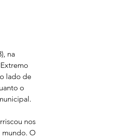
), na 
 Extremo 
ao lado de 
uanto o 
municipal.
rriscou nos 
o mundo. O 