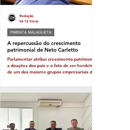
Redação
há 12 horas
PIMENTA MALAGUETA
A repercussão do crescimento
patrimonial de Neto Carletto
Parlamentar atribui crescimento patrimonial
a doações dos pais e o fato de ser herdeiro
de um dos maiores grupos empresariais da
Bahia Vejam só, se tem cabimento
questionar crescimento patrimonial mega,
hiper, super em apenas quatro anos. Vê se
pode isso! Carletinho, que diminuitivo só o
nome mesmo, afinal o nobre deputado
federal que era do PP e agora está no
AVANTE saltou de um declaração
patrimonial em 2022 de R$ 591,6 mil reais
para algo em torno de 34,3 milhões neste