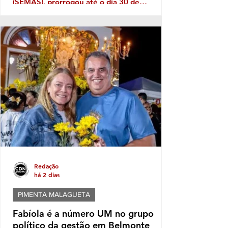
(SEMAS), prorrogou até o dia 30 de
setembro as inscrições para o Serviço
Família Acolhedora, iniciativa que busca
fortalecer a rede de proteção à infância e à
adolescência no município. O programa é
destinado a famílias e pessoas interessadas
em acolher temporariamente crianças e
adolescentes que, por determinação judicial,
precisaram ser afastados do convívio familiar
de origem. Durante esse pe
Redação
há 2 dias
PIMENTA MALAGUETA
Fabíola é a número UM no grupo
político da gestão em Belmonte