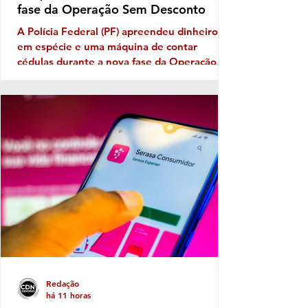
fase da Operação Sem Desconto
A Polícia Federal (PF) apreendeu dinheiro
em espécie e uma máquina de contar
cédulas durante a nova fase da Operação
Sem Desconto, que investiga um suposto
esquema de fraudes em descontos ilegais
aplicados sobre benefícios de aposentados e
pensionistas do Instituto Nacional do Seguro
Social (INSS). A ofensiva foi autorizada pelo
ministro André Mendonça, do Supremo
Tribunal Federal (STF), e incluiu o
cumprimento de mandados de busca e
apreensão para aprofundar as investigações
Redação
há 11 horas