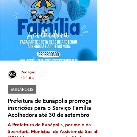
relacionados à logística, segurança,
estrutura e participação das instituições.
Neste ano, o desfile terá como tema "Brasil
de Todos os Povos: Equidade, Memória e
Resistência", propondo uma reflexão sobre a
diversidade que constitui a identidade
Redação
há 1 dia
EUNÁPOLIS
Prefeitura de Eunápolis prorroga
inscrições para o Serviço Família
Acolhedora até 30 de setembro
A Prefeitura de Eunápolis, por meio da
Secretaria Municipal de Assistência Social