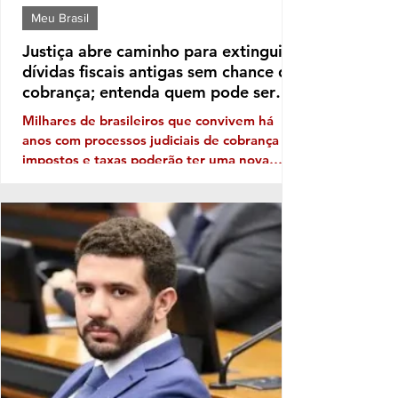
Meu Brasil
Justiça abre caminho para extinguir
dívidas fiscais antigas sem chance de
cobrança; entenda quem pode ser
beneficiado
Milhares de brasileiros que convivem há
anos com processos judiciais de cobrança de
impostos e taxas poderão ter uma nova
perspectiva. Uma orientação do Conselho
Nacional de Justiça (CNJ) autoriza os
tribunais a extinguir execuções fiscais
antigas que permanecem sem qualquer
perspectiva de recuperação dos valores. A
medida, no entanto, não significa um perdão
generalizado das dívidas. Ela vale apenas
para processos específicos e depende de
análise individual da Justiça. A ini