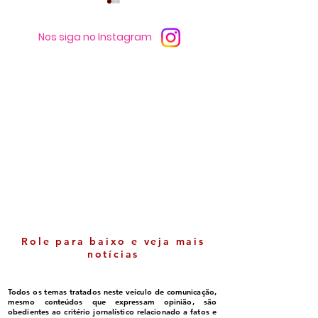
Nos siga no Instagram
Luluca ganha espaço
Itabela - Cresci
político e cada vez mais
nas notas do ID
se consolida como
comemorada pe
liderança em Belmonte
gestão
Role para baixo e veja mais
notícias
Todos os temas tratados neste veículo de comunicação,
mesmo conteúdos que expressam opinião, são
obedientes ao critério jornalístico relacionado a fatos e