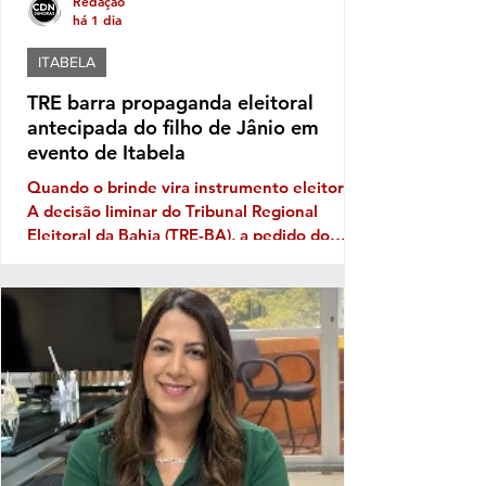
Redação
há 1 dia
ITABELA
TRE barra propaganda eleitoral
antecipada do filho de Jânio em
evento de Itabela
Quando o brinde vira instrumento eleitoral
A decisão liminar do Tribunal Regional
Eleitoral da Bahia (TRE-BA), a pedido do
Ministério Público Eleitoral, traz novamente
à discussão uma prática que costuma
aparecer no período pré-eleitoral: a
tentativa de transformar eventos populares
em vitrines para promoção de nomes que
pretendem disputar as eleições. No caso de
Itabela, segundo o Ministério Público
Eleitoral, a distribuição de bonés
personalizados com o nome de Jânio Natal