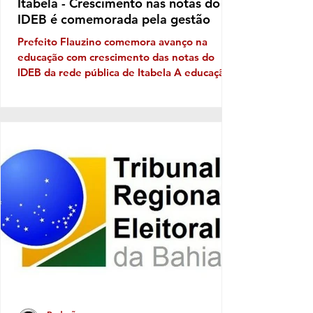
Itabela - Crescimento nas notas do
IDEB é comemorada pela gestão
Prefeito Flauzino comemora avanço na
educação com crescimento das notas do
IDEB da rede pública de Itabela A educação
pública de Itabela apresentou evolução nos
resultados do Índice de Desenvolvimento da
Educação Básica (IDEB) 2025. Os dados
apontam crescimento nas médias da rede
municipal tanto nos anos iniciais quanto nos
anos finais do Ensino Fundamental, em
comparação com os resultados de 2023. Nos
anos iniciais, a média passou de 3,5, em
2023, para 4,5, em 2025. Já nos a