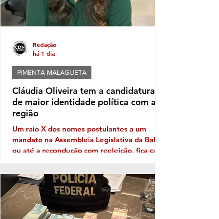
Redação
há 1 dia
PIMENTA MALAGUETA
Cláudia Oliveira tem a candidatura
de maior identidade política com a
região
Um raio X dos nomes postulantes a um
mandato na Assembleia Legislativa da Bahia,
ou até a recondução com reeleição, fica cada
vez mais patente a necessidade de
Identidade com o eleitor de cada região. No
território da Costa do Descobrimento, com
abrangência na Costa das Baleias, ou seja,
no grande Extremo Sul baiano, entre as
tantas candidaturas para ocupar uma vaga