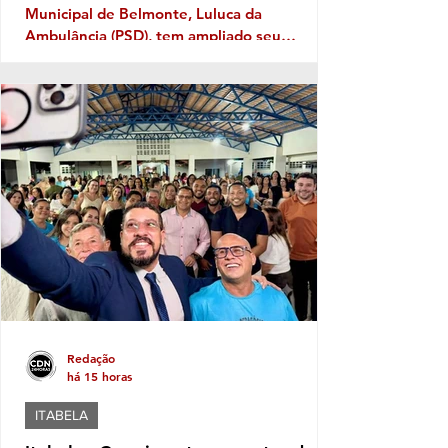
Municipal de Belmonte, Luluca da
Ambulância (PSD), tem ampliado seu
território político ano após ano, e sua
musculatura política deve aumentar ainda
mais este ano, caso se confirme a
expectativa da votação de Fabíola Mansur,
nome defendido por Luluca para estadual,
sendo a mais votada dentro do núcleo
político governista que tem dois nomes na
disputa, o nome do prefeito e Fabíola,
candidata de Luluca. Luluca conaeguiu ao
longo dos anos montar
Redação
há 15 horas
ITABELA