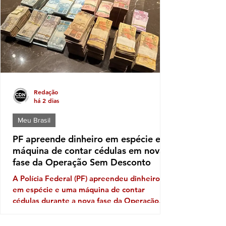
de deputado (a) nas eleições de outubro
próximo a que mais aparece com solidez
política é a da deputada pessed
Redação
há 2 dias
Meu Brasil
PF apreende dinheiro em espécie e
máquina de contar cédulas em nova
fase da Operação Sem Desconto
A Polícia Federal (PF) apreendeu dinheiro
em espécie e uma máquina de contar
cédulas durante a nova fase da Operação
Sem Desconto, que investiga um suposto
esquema de fraudes em descontos ilegais