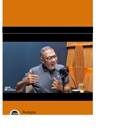
Redação
21 de jun.
EPISÓDIO 04| A IGREJA ALÉM DAS
FRONTEIRAS