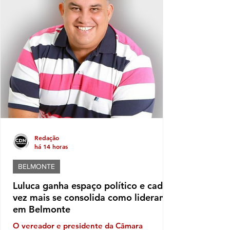
desgoverno, baixas de aliados, firulas do
gestor e sucessivos erros administrativos
são os ingredientes do que se tornou a
governança no município de
SantaCruzCabrália, fator que leva os
moradores a refletir, sobretudo em quem e
Redação
há 14 horas
BELMONTE
Luluca ganha espaço político e cada
vez mais se consolida como liderança
em Belmonte
O vereador e presidente da Câmara