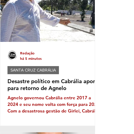
Redação
há 5 minutos
SANTA CRUZ CABRÁLIA
Desastre político em Cabrália aponta
para retorno de Agnelo
Agnelo governou Cabrália entre 2017 a
2024 e seu nome volta com força para 2028
Com a desastrosa gestão de Girlei, Cabrália
experimenta seu mais triste capítulo de toda
sua história política, gerando decepção e
frustração nos cabralienses. Escândalos,