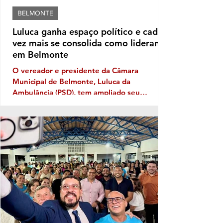
BELMONTE
Luluca ganha espaço político e cada
vez mais se consolida como liderança
em Belmonte
O vereador e presidente da Câmara
Municipal de Belmonte, Luluca da
Ambulância (PSD), tem ampliado seu
território político ano após ano, e sua
musculatura política deve aumentar ainda
mais este ano, caso se confirme a
expectativa da votação de Fabíola Mansur,
nome defendido por Luluca para estadual,
sendo a mais votada dentro do núcleo
político governista que tem dois nomes na
disputa, o nome do prefeito e Fabíola,
candidata de Luluca. Luluca conaeguiu ao
longo dos anos montar