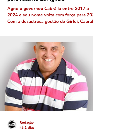
Agnelo governou Cabrália entre 2017 a
2024 e seu nome volta com força para 2028
Com a desastrosa gestão de Girlei, Cabrália
experimenta seu mais triste capítulo de toda
sua história política, gerando decepção e
frustração nos cabralienses. Escândalos,
desgoverno, baixas de aliados, firulas do
gestor e sucessivos erros administrativos
são os ingredientes do que se tornou a
governança no município de
SantaCruzCabrália, fator que leva os
moradores a refletir, sobretudo em quem e
Redação
há 2 dias