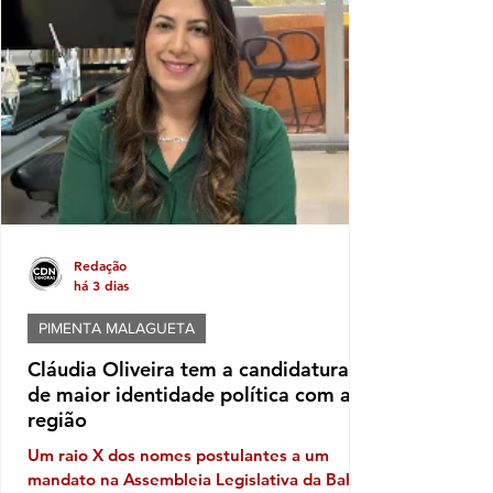
tentativa de transformar eventos populares
em vitrines para promoção de nomes que
pretendem disputar as eleições. No caso de
Itabela, segundo o Ministério Público
Eleitoral, a distribuição de bonés
personalizados com o nome de Jânio Natal
Redação
há 3 dias
PIMENTA MALAGUETA
Cláudia Oliveira tem a candidatura
de maior identidade política com a
região
Um raio X dos nomes postulantes a um
mandato na Assembleia Legislativa da Bahia,