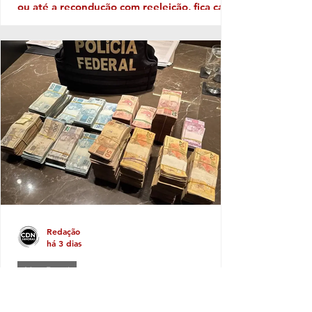
ou até a recondução com reeleição, fica cada
vez mais patente a necessidade de
Identidade com o eleitor de cada região. No
território da Costa do Descobrimento, com
abrangência na Costa das Baleias, ou seja,
no grande Extremo Sul baiano, entre as
tantas candidaturas para ocupar uma vaga
de deputado (a) nas eleições de outubro
próximo a que mais aparece com solidez
política é a da deputada pessed
Redação
há 3 dias
Meu Brasil
PF apreende dinheiro em espécie e