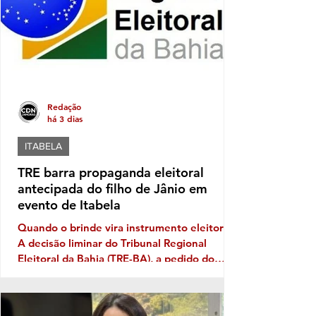
2023, para 4,5, em 2025. Já nos a
Redação
há 3 dias
ITABELA
TRE barra propaganda eleitoral
antecipada do filho de Jânio em
evento de Itabela
Quando o brinde vira instrumento eleitoral
A decisão liminar do Tribunal Regional
Eleitoral da Bahia (TRE-BA), a pedido do
Ministério Público Eleitoral, traz novamente
à discussão uma prática que costuma
aparecer no período pré-eleitoral: a