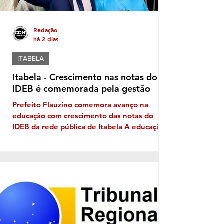
Redação
há 2 dias
ITABELA
Itabela - Crescimento nas notas do
IDEB é comemorada pela gestão
Prefeito Flauzino comemora avanço na
educação com crescimento das notas do
IDEB da rede pública de Itabela A educação
pública de Itabela apresentou evolução nos
resultados do Índice de Desenvolvimento da
Educação Básica (IDEB) 2025. Os dados
apontam crescimento nas médias da rede
municipal tanto nos anos iniciais quanto nos
anos finais do Ensino Fundamental, em
comparação com os resultados de 2023. Nos
anos iniciais, a média passou de 3,5, em