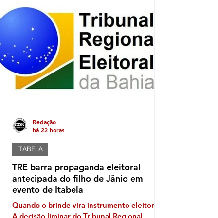
municipal tanto nos anos iniciais quanto nos
anos finais do Ensino Fundamental, em
comparação com os resultados de 2023. Nos
anos iniciais, a média passou de 3,5, em
2023, para 4,5, em 2025. Já nos a
Redação
há 22 horas
ITABELA
TRE barra propaganda eleitoral
antecipada do filho de Jânio em
evento de Itabela
Quando o brinde vira instrumento eleitoral
A decisão liminar do Tribunal Regional