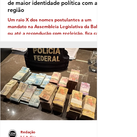
de maior identidade política com a
região
Um raio X dos nomes postulantes a um
mandato na Assembleia Legislativa da Bahia,
ou até a recondução com reeleição, fica cada
vez mais patente a necessidade de
Identidade com o eleitor de cada região. No
território da Costa do Descobrimento, com
abrangência na Costa das Baleias, ou seja,
no grande Extremo Sul baiano, entre as
tantas candidaturas para ocupar uma vaga
de deputado (a) nas eleições de outubro
próximo a que mais aparece com solidez
política é a da deputada pessed
Redação