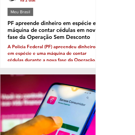
há 2 dias
Meu Brasil
PF apreende dinheiro em espécie e
máquina de contar cédulas em nova
fase da Operação Sem Desconto
A Polícia Federal (PF) apreendeu dinheiro
em espécie e uma máquina de contar
cédulas durante a nova fase da Operação
Sem Desconto, que investiga um suposto
esquema de fraudes em descontos ilegais
aplicados sobre benefícios de aposentados e
pensionistas do Instituto Nacional do Seguro
Social (INSS). A ofensiva foi autorizada pelo
ministro André Mendonça, do Supremo
Tribunal Federal (STF), e incluiu o
cumprimento de mandados de busca e
apreensão para aprofundar as investigações