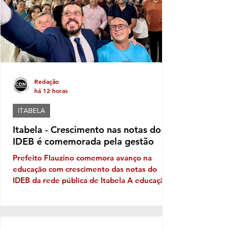
disputa, o nome do prefeito e Fabíola,
candidata de Luluca. Luluca conaeguiu ao
longo dos anos montar
Redação
há 12 horas
ITABELA
Itabela - Crescimento nas notas do
IDEB é comemorada pela gestão
Prefeito Flauzino comemora avanço na
educação com crescimento das notas do
IDEB da rede pública de Itabela A educação
pública de Itabela apresentou evolução nos
resultados do Índice de Desenvolvimento da
Educação Básica (IDEB) 2025. Os dados
apontam crescimento nas médias da rede