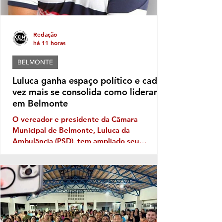
Redação
há 11 horas
BELMONTE
Luluca ganha espaço político e cada
vez mais se consolida como liderança
em Belmonte
O vereador e presidente da Câmara
Municipal de Belmonte, Luluca da
Ambulância (PSD), tem ampliado seu
território político ano após ano, e sua
musculatura política deve aumentar ainda
mais este ano, caso se confirme a
expectativa da votação de Fabíola Mansur,
nome defendido por Luluca para estadual,
sendo a mais votada dentro do núcleo
político governista que tem dois nomes na