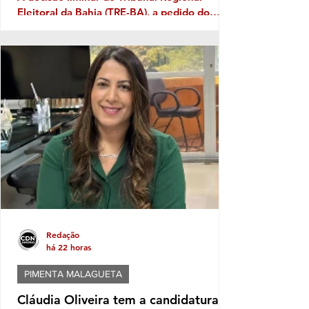
Eleitoral da Bahia (TRE-BA), a pedido do
Ministério Público Eleitoral, traz novamente
à discussão uma prática que costuma
aparecer no período pré-eleitoral: a
tentativa de transformar eventos populares
em vitrines para promoção de nomes que
pretendem disputar as eleições. No caso de
Itabela, segundo o Ministério Público
Eleitoral, a distribuição de bonés
personalizados com o nome de Jânio Natal
Redação
há 22 horas
PIMENTA MALAGUETA
Cláudia Oliveira tem a candidatura