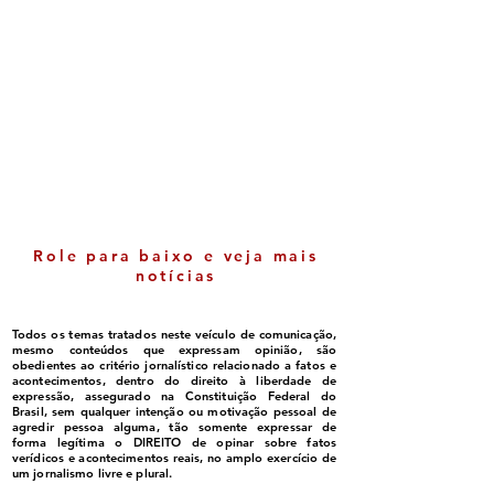
Itabela - Crescimento
TRE barra prop
nas notas do IDEB é
eleitoral anteci
comemorada pela
filho de Jânio 
gestão
de Itabela
Role para baixo e veja mais
notícias
Todos os temas tratados neste veículo de comunicação,
mesmo conteúdos que expressam opinião, são
obedientes ao critério jornalístico relacionado a fatos e
acontecimentos, dentro do direito à liberdade de
expressão, assegurado na Constituição Federal do
Brasil, sem qualquer intenção ou motivação pessoal de
agredir pessoa alguma, tão somente expressar de
forma legítima o DIREITO de opinar sobre fatos
verídicos e acontecimentos reais, no amplo exercício de
um jornalismo livre e plural.