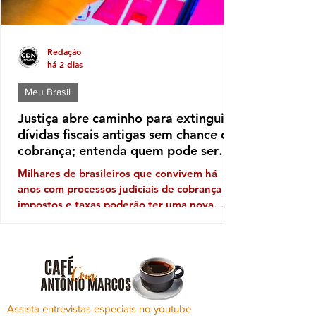
Redação
há 2 dias
Meu Brasil
Justiça abre caminho para extinguir
dívidas fiscais antigas sem chance de
cobrança; entenda quem pode ser
beneficiado
Milhares de brasileiros que convivem há
anos com processos judiciais de cobrança de
impostos e taxas poderão ter uma nova
perspectiva. Uma orientação do Conselho
Nacional de Justiça (CNJ) autoriza os
tribunais a extinguir execuções fiscais
antigas que permanecem sem qualquer
perspectiva de recuperação dos valores. A
medida, no entanto, não significa um perdão
Assista entrevistas especiais no youtube
generalizado das dívidas. Ela vale apenas