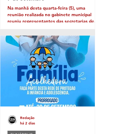
Na manhã desta quarta-feira (5), uma
reunião realizada no gabinete municipal
reuniu representantes das secretarias de
Educação, Governo e Comunicação para
alinhar as primeiras ações voltadas à
organização do evento, incluindo aspectos
relacionados à logística, segurança,
estrutura e participação das instituições.
Neste ano, o desfile terá como tema "Brasil
de Todos os Povos: Equidade, Memória e
Resistência", propondo uma reflexão sobre a
diversidade que constitui a identidade
Redação
há 2 dias