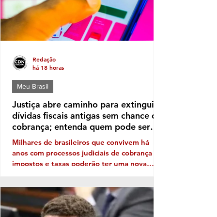
Redação
há 18 horas
Meu Brasil
Justiça abre caminho para extinguir
dívidas fiscais antigas sem chance de
cobrança; entenda quem pode ser
beneficiado
Milhares de brasileiros que convivem há
anos com processos judiciais de cobrança de
impostos e taxas poderão ter uma nova
perspectiva. Uma orientação do Conselho
Nacional de Justiça (CNJ) autoriza os
tribunais a extinguir execuções fiscais
antigas que permanecem sem qualquer
perspectiva de recuperação dos valores. A