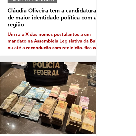
Cláudia Oliveira tem a candidatura
de maior identidade política com a
região
Um raio X dos nomes postulantes a um
mandato na Assembleia Legislativa da Bahia,
ou até a recondução com reeleição, fica cada
vez mais patente a necessidade de
Identidade com o eleitor de cada região. No
território da Costa do Descobrimento, com
abrangência na Costa das Baleias, ou seja,
no grande Extremo Sul baiano, entre as
tantas candidaturas para ocupar uma vaga
de deputado (a) nas eleições de outubro
próximo a que mais aparece com solidez
política é a da deputada pessed