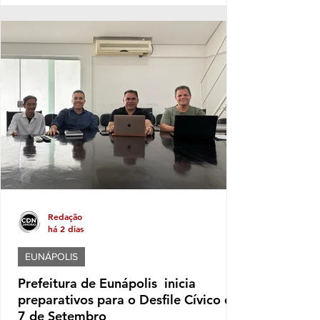
questionar crescimento patrimonial mega,
hiper, super em apenas quatro anos. Vê se
pode isso! Carletinho, que diminuitivo só o
nome mesmo, afinal o nobre deputado
federal que era do PP e agora está no
AVANTE saltou de um declaração
patrimonial em 2022 de R$ 591,6 mil reais
para algo em torno de 34,3 milhões neste
ano
Redação
há 2 dias
EUNÁPOLIS
Prefeitura de Eunápolis inicia
preparativos para o Desfile Cívico de
7 de Setembro