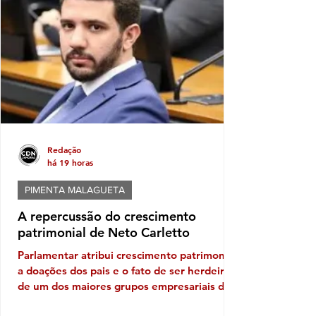
medida, no entanto, não significa um perdão
generalizado das dívidas. Ela vale apenas
para processos específicos e depende de
análise individual da Justiça. A ini
Redação
há 19 horas
PIMENTA MALAGUETA
A repercussão do crescimento
patrimonial de Neto Carletto
Parlamentar atribui crescimento patrimonial
a doações dos pais e o fato de ser herdeiro
de um dos maiores grupos empresariais da
Bahia Vejam só, se tem cabimento