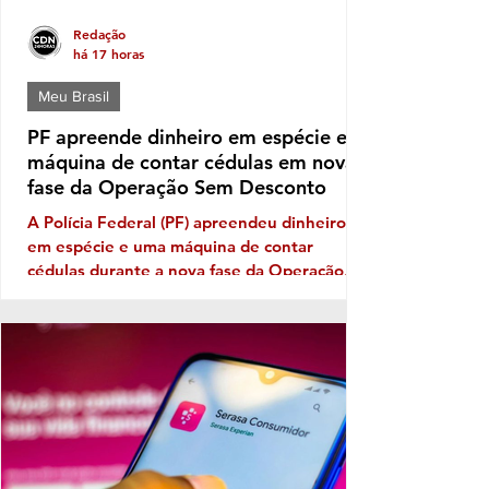
Redação
há 17 horas
Meu Brasil
PF apreende dinheiro em espécie e
máquina de contar cédulas em nova
fase da Operação Sem Desconto
A Polícia Federal (PF) apreendeu dinheiro
em espécie e uma máquina de contar
cédulas durante a nova fase da Operação
Sem Desconto, que investiga um suposto
esquema de fraudes em descontos ilegais
aplicados sobre benefícios de aposentados e
pensionistas do Instituto Nacional do Seguro
Social (INSS). A ofensiva foi autorizada pelo
ministro André Mendonça, do Supremo
Tribunal Federal (STF), e incluiu o
cumprimento de mandados de busca e
apreensão para aprofundar as investigações