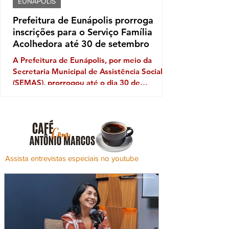
EUNÁPOLIS
Prefeitura de Eunápolis prorroga
inscrições para o Serviço Família
Acolhedora até 30 de setembro
A Prefeitura de Eunápolis, por meio da
Secretaria Municipal de Assistência Social
(SEMAS), prorrogou até o dia 30 de
setembro as inscrições para o Serviço
Família Acolhedora, iniciativa que busca
fortalecer a rede de proteção à infância e à
adolescência no município. O programa é
destinado a famílias e pessoas interessadas
em acolher temporariamente crianças e
Assista entrevistas especiais no youtube
adolescentes que, por determinação judicial,
precisaram ser afastados do convívio familiar
de origem. Durante esse pe