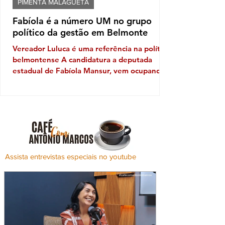
PIMENTA MALAGUETA
Fabíola é a número UM no grupo
político da gestão em Belmonte
Vereador Luluca é uma referência na política
belmontense A candidatura a deputada
estadual de Fabíola Mansur, vem ocupando
o pódio dentro do grupo da gestão em
Belmonte. Embora o prefeito Iêdo tenha
apresentado um outro candidato, Mansur
sob a liderança do habilidoso presidente da
Câmara Municipal, Luluca da Ambulância e
da vice-prefeita, Alice Elias Brito, vem
ganhando terreno, e ao que tudo indica
Assista entrevistas especiais no youtube
estão dispostos a mostrar o peso político
que representam. Luluca que já cheg