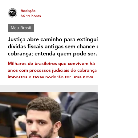
Redação
há 11 horas
Meu Brasil
Justiça abre caminho para extinguir
dívidas fiscais antigas sem chance de
cobrança; entenda quem pode ser
beneficiado
Milhares de brasileiros que convivem há
anos com processos judiciais de cobrança de
impostos e taxas poderão ter uma nova
perspectiva. Uma orientação do Conselho
Nacional de Justiça (CNJ) autoriza os
tribunais a extinguir execuções fiscais
antigas que permanecem sem qualquer
perspectiva de recuperação dos valores. A
medida, no entanto, não significa um perdão
generalizado das dívidas. Ela vale apenas
para processos específicos e depende de
análise individual da Justiça. A ini