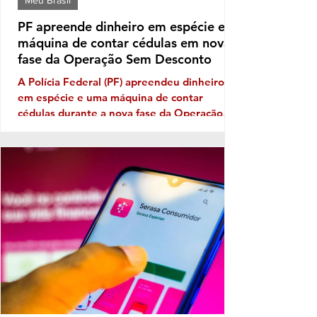
PF apreende dinheiro em espécie e
máquina de contar cédulas em nova
fase da Operação Sem Desconto
A Polícia Federal (PF) apreendeu dinheiro
em espécie e uma máquina de contar
cédulas durante a nova fase da Operação
Sem Desconto, que investiga um suposto
esquema de fraudes em descontos ilegais
aplicados sobre benefícios de aposentados e
pensionistas do Instituto Nacional do Seguro
Social (INSS). A ofensiva foi autorizada pelo
ministro André Mendonça, do Supremo
Tribunal Federal (STF), e incluiu o
cumprimento de mandados de busca e
apreensão para aprofundar as investigações