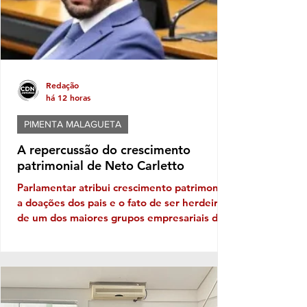
Redação
há 12 horas
PIMENTA MALAGUETA
A repercussão do crescimento
patrimonial de Neto Carletto
Parlamentar atribui crescimento patrimonial
a doações dos pais e o fato de ser herdeiro
de um dos maiores grupos empresariais da
Bahia Vejam só, se tem cabimento
questionar crescimento patrimonial mega,
hiper, super em apenas quatro anos. Vê se
pode isso! Carletinho, que diminuitivo só o
nome mesmo, afinal o nobre deputado