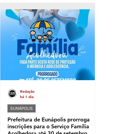
Educação, Governo e Comunicação para
alinhar as primeiras ações voltadas à
organização do evento, incluindo aspectos
relacionados à logística, segurança,
estrutura e participação das instituições.
Neste ano, o desfile terá como tema "Brasil
de Todos os Povos: Equidade, Memória e
Resistência", propondo uma reflexão sobre a
diversidade que constitui a identidade
Redação
há 1 dia
EUNÁPOLIS
Prefeitura de Eunápolis prorroga
inscrições para o Serviço Família
Acolhedora até 30 de setembro