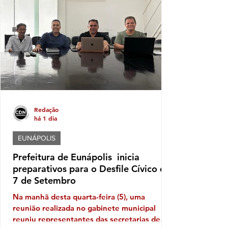
federal que era do PP e agora está no
AVANTE saltou de um declaração
patrimonial em 2022 de R$ 591,6 mil reais
para algo em torno de 34,3 milhões neste
ano
Redação
há 1 dia
EUNÁPOLIS
Prefeitura de Eunápolis inicia
preparativos para o Desfile Cívico de
7 de Setembro
Na manhã desta quarta-feira (5), uma
reunião realizada no gabinete municipal
reuniu representantes das secretarias de