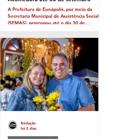
A Prefeitura de Eunápolis, por meio da
Secretaria Municipal de Assistência Social
(SEMAS), prorrogou até o dia 30 de
setembro as inscrições para o Serviço
Família Acolhedora, iniciativa que busca
fortalecer a rede de proteção à infância e à
adolescência no município. O programa é
destinado a famílias e pessoas interessadas
em acolher temporariamente crianças e
adolescentes que, por determinação judicial,
precisaram ser afastados do convívio familiar
de origem. Durante esse pe
Redação
há 2 dias