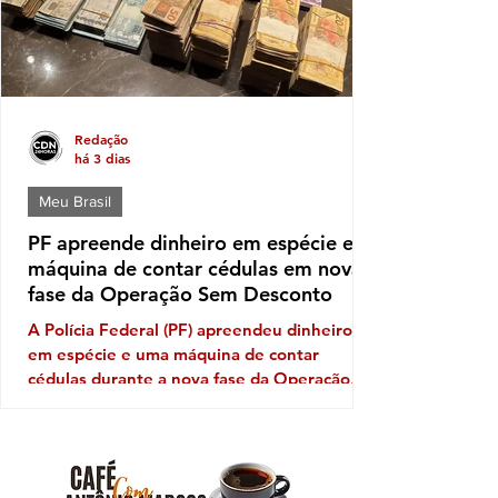
política é a da deputada pessed
Redação
há 3 dias
Meu Brasil
PF apreende dinheiro em espécie e
máquina de contar cédulas em nova
fase da Operação Sem Desconto
A Polícia Federal (PF) apreendeu dinheiro
em espécie e uma máquina de contar
cédulas durante a nova fase da Operação
Sem Desconto, que investiga um suposto
esquema de fraudes em descontos ilegais
aplicados sobre benefícios de aposentados e
pensionistas do Instituto Nacional do Seguro