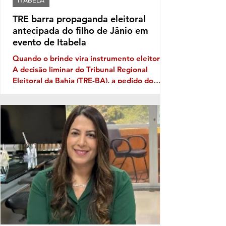
ITABELA
TRE barra propaganda eleitoral
antecipada do filho de Jânio em
evento de Itabela
Quando o brinde vira instrumento eleitoral
A decisão liminar do Tribunal Regional
Eleitoral da Bahia (TRE-BA), a pedido do
Ministério Público Eleitoral, traz novamente
à discussão uma prática que costuma
aparecer no período pré-eleitoral: a
tentativa de transformar eventos populares
em vitrines para promoção de nomes que
pretendem disputar as eleições. No caso de
Itabela, segundo o Ministério Público
Eleitoral, a distribuição de bonés
personalizados com o nome de Jânio Natal