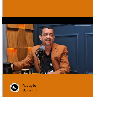
Redação
18 de mai.
Episódio de apresentação mostra
para os internautas o novo formato
do PodCast Café com Antônio
Marcos