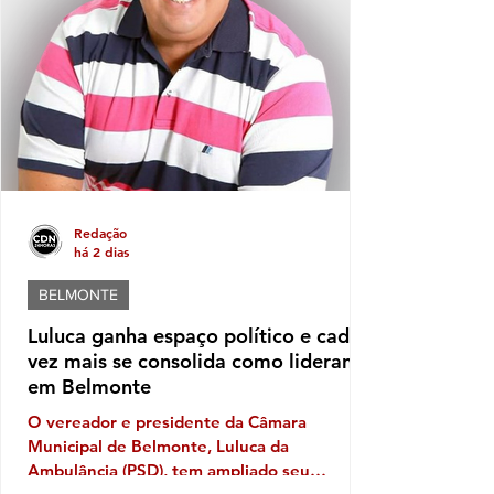
governança no município de
SantaCruzCabrália, fator que leva os
moradores a refletir, sobretudo em quem e
Redação
há 2 dias
BELMONTE
Luluca ganha espaço político e cada
vez mais se consolida como liderança
em Belmonte
O vereador e presidente da Câmara
Municipal de Belmonte, Luluca da
Ambulância (PSD), tem ampliado seu