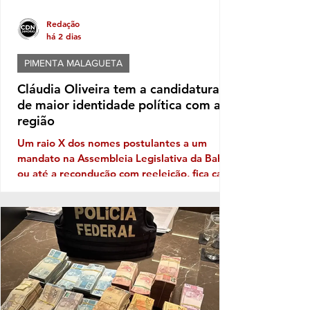
Redação
há 2 dias
PIMENTA MALAGUETA
Cláudia Oliveira tem a candidatura
de maior identidade política com a
região
Um raio X dos nomes postulantes a um
mandato na Assembleia Legislativa da Bahia,
ou até a recondução com reeleição, fica cada
vez mais patente a necessidade de
Identidade com o eleitor de cada região. No
território da Costa do Descobrimento, com
abrangência na Costa das Baleias, ou seja,
no grande Extremo Sul baiano, entre as
tantas candidaturas para ocupar uma vaga
de deputado (a) nas eleições de outubro
próximo a que mais aparece com solidez