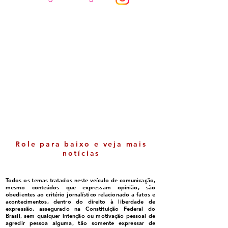
Luluca ganha espaço
Itabela - Cresci
político e cada vez mais
nas notas do ID
se consolida como
comemorada pe
liderança em Belmonte
gestão
Role para baixo e veja mais
notícias
Todos os temas tratados neste veículo de comunicação,
mesmo conteúdos que expressam opinião, são
obedientes ao critério jornalístico relacionado a fatos e
acontecimentos, dentro do direito à liberdade de
expressão, assegurado na Constituição Federal do
Brasil, sem qualquer intenção ou motivação pessoal de
agredir pessoa alguma, tão somente expressar de