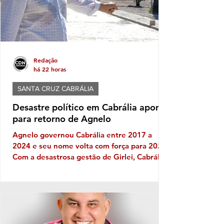
Redação
há 22 horas
SANTA CRUZ CABRÁLIA
Desastre político em Cabrália aponta
para retorno de Agnelo
Agnelo governou Cabrália entre 2017 a
2024 e seu nome volta com força para 2028
Com a desastrosa gestão de Girlei, Cabrália
experimenta seu mais triste capítulo de toda
sua história política, gerando decepção e
frustração nos cabralienses. Escândalos,
desgoverno, baixas de aliados, firulas do
gestor e sucessivos erros administrativos
são os ingredientes do que se tornou a