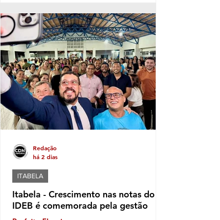
território político ano após ano, e sua
musculatura política deve aumentar ainda
mais este ano, caso se confirme a
expectativa da votação de Fabíola Mansur,
nome defendido por Luluca para estadual,
sendo a mais votada dentro do núcleo
político governista que tem dois nomes na
disputa, o nome do prefeito e Fabíola,
candidata de Luluca. Luluca conaeguiu ao
longo dos anos montar
Redação
há 2 dias
ITABELA
Itabela - Crescimento nas notas do
IDEB é comemorada pela gestão