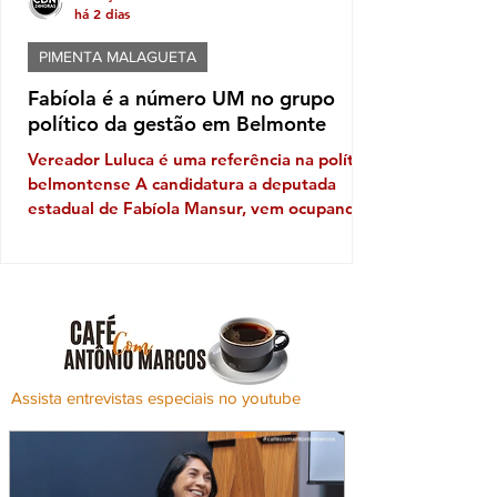
há 2 dias
PIMENTA MALAGUETA
Fabíola é a número UM no grupo
político da gestão em Belmonte
Vereador Luluca é uma referência na política
belmontense A candidatura a deputada
estadual de Fabíola Mansur, vem ocupando
o pódio dentro do grupo da gestão em
Belmonte. Embora o prefeito Iêdo tenha
apresentado um outro candidato, Mansur
sob a liderança do habilidoso presidente da
Câmara Municipal, Luluca da Ambulância e
da vice-prefeita, Alice Elias Brito, vem
ganhando terreno, e ao que tudo indica
Assista entrevistas especiais no youtube
estão dispostos a mostrar o peso político
que representam. Luluca que já cheg