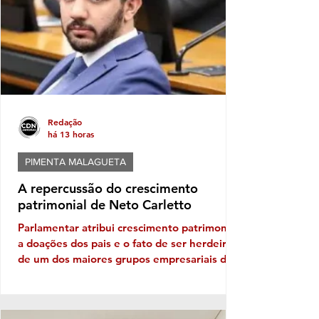
generalizado das dívidas. Ela vale apenas
para processos específicos e depende de
análise individual da Justiça. A ini
Redação
há 13 horas
PIMENTA MALAGUETA
A repercussão do crescimento
patrimonial de Neto Carletto
Parlamentar atribui crescimento patrimonial
a doações dos pais e o fato de ser herdeiro
de um dos maiores grupos empresariais da
Bahia Vejam só, se tem cabimento
questionar crescimento patrimonial mega,
hiper, super em apenas quatro anos. Vê se