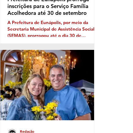
inscrições para o Serviço Família
Acolhedora até 30 de setembro
A Prefeitura de Eunápolis, por meio da
Secretaria Municipal de Assistência Social
(SEMAS), prorrogou até o dia 30 de
setembro as inscrições para o Serviço
Família Acolhedora, iniciativa que busca
fortalecer a rede de proteção à infância e à
adolescência no município. O programa é
destinado a famílias e pessoas interessadas
em acolher temporariamente crianças e
adolescentes que, por determinação judicial,
precisaram ser afastados do convívio familiar
de origem. Durante esse pe
Redação