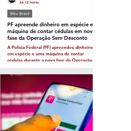
há 12 horas
Meu Brasil
PF apreende dinheiro em espécie e
máquina de contar cédulas em nova
fase da Operação Sem Desconto
A Polícia Federal (PF) apreendeu dinheiro
em espécie e uma máquina de contar
cédulas durante a nova fase da Operação
Sem Desconto, que investiga um suposto
esquema de fraudes em descontos ilegais
aplicados sobre benefícios de aposentados e
pensionistas do Instituto Nacional do Seguro
Social (INSS). A ofensiva foi autorizada pelo
ministro André Mendonça, do Supremo
Tribunal Federal (STF), e incluiu o
cumprimento de mandados de busca e
apreensão para aprofundar as investigações