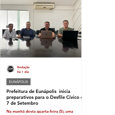
pode isso! Carletinho, que diminuitivo só o
nome mesmo, afinal o nobre deputado
federal que era do PP e agora está no
AVANTE saltou de um declaração
patrimonial em 2022 de R$ 591,6 mil reais
para algo em torno de 34,3 milhões neste
ano
Redação
há 1 dia
EUNÁPOLIS
Prefeitura de Eunápolis inicia
preparativos para o Desfile Cívico de
7 de Setembro
Na manhã desta quarta-feira (5), uma