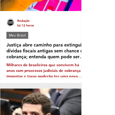
Redação
há 12 horas
Meu Brasil
Justiça abre caminho para extinguir
dívidas fiscais antigas sem chance de
cobrança; entenda quem pode ser
beneficiado
Milhares de brasileiros que convivem há
anos com processos judiciais de cobrança de
impostos e taxas poderão ter uma nova
perspectiva. Uma orientação do Conselho
Nacional de Justiça (CNJ) autoriza os
tribunais a extinguir execuções fiscais
antigas que permanecem sem qualquer
perspectiva de recuperação dos valores. A
medida, no entanto, não significa um perdão