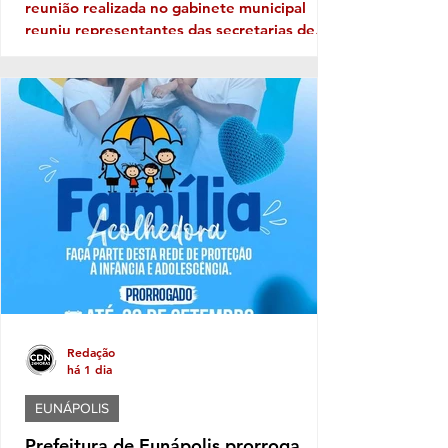
reunião realizada no gabinete municipal
reuniu representantes das secretarias de
Educação, Governo e Comunicação para
alinhar as primeiras ações voltadas à
organização do evento, incluindo aspectos
relacionados à logística, segurança,
estrutura e participação das instituições.
Neste ano, o desfile terá como tema "Brasil
de Todos os Povos: Equidade, Memória e
Resistência", propondo uma reflexão sobre a
diversidade que constitui a identidade
Redação
há 1 dia
EUNÁPOLIS
Prefeitura de Eunápolis prorroga