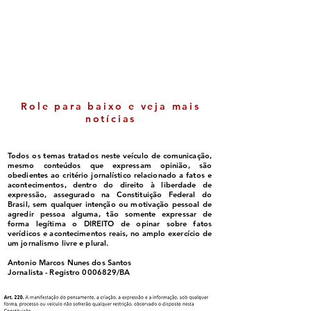
fiscais antigas sem
de Neto Carlett
chance de cobrança;
entenda quem pode ser
beneficiado
Role para baixo e veja mais
notícias
Todos os temas tratados neste veículo de comunicação,
mesmo conteúdos que expressam opinião, são
obedientes ao critério jornalístico relacionado a fatos e
acontecimentos, dentro do direito à liberdade de
expressão, assegurado na Constituição Federal do
Brasil, sem qualquer intenção ou motivação pessoal de
agredir pessoa alguma, tão somente expressar de
forma legítima o DIREITO de opinar sobre fatos
verídicos e acontecimentos reais, no amplo exercício de
um jornalismo livre e plural.
Antonio Marcos Nunes dos Santos
Jornalista - Registro
0006829
/BA