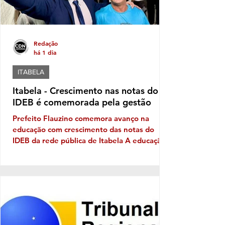
Redação
há 1 dia
ITABELA
Itabela - Crescimento nas notas do
IDEB é comemorada pela gestão
Prefeito Flauzino comemora avanço na
educação com crescimento das notas do
IDEB da rede pública de Itabela A educação
pública de Itabela apresentou evolução nos
resultados do Índice de Desenvolvimento da
Educação Básica (IDEB) 2025. Os dados
apontam crescimento nas médias da rede
municipal tanto nos anos iniciais quanto nos
anos finais do Ensino Fundamental, em
comparação com os resultados de 2023. Nos