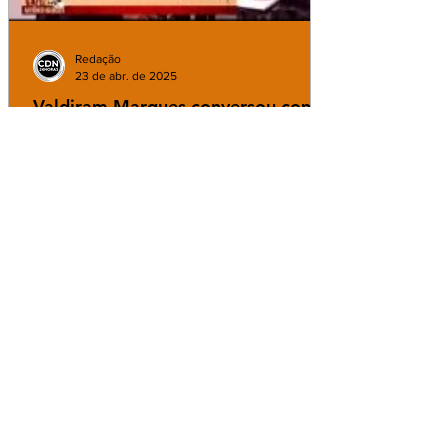
Redação
23 de abr. de 2025
Valdiram Marques conversou com
Antônio Marcos tomando um bom
café