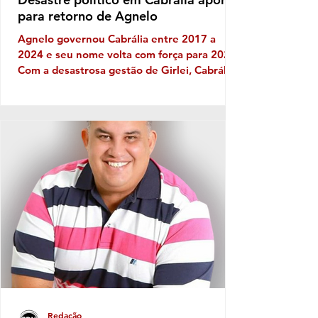
para retorno de Agnelo
Agnelo governou Cabrália entre 2017 a
2024 e seu nome volta com força para 2028
Com a desastrosa gestão de Girlei, Cabrália
experimenta seu mais triste capítulo de toda
sua história política, gerando decepção e
frustração nos cabralienses. Escândalos,
desgoverno, baixas de aliados, firulas do
gestor e sucessivos erros administrativos
são os ingredientes do que se tornou a
governança no município de
SantaCruzCabrália, fator que leva os
moradores a refletir, sobretudo em quem e
Redação