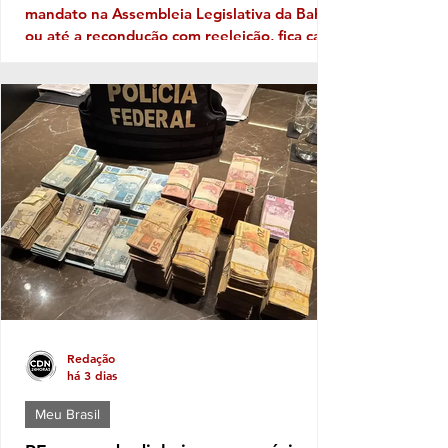
mandato na Assembleia Legislativa da Bahia,
ou até a recondução com reeleição, fica cada
vez mais patente a necessidade de
Identidade com o eleitor de cada região. No
território da Costa do Descobrimento, com
abrangência na Costa das Baleias, ou seja,
no grande Extremo Sul baiano, entre as
tantas candidaturas para ocupar uma vaga
de deputado (a) nas eleições de outubro
próximo a que mais aparece com solidez
política é a da deputada pessed
Redação
há 3 dias
Meu Brasil