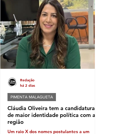
aparecer no período pré-eleitoral: a
tentativa de transformar eventos populares
em vitrines para promoção de nomes que
pretendem disputar as eleições. No caso de
Itabela, segundo o Ministério Público
Eleitoral, a distribuição de bonés
personalizados com o nome de Jânio Natal
Redação
há 2 dias
PIMENTA MALAGUETA
Cláudia Oliveira tem a candidatura
de maior identidade política com a
região
Um raio X dos nomes postulantes a um