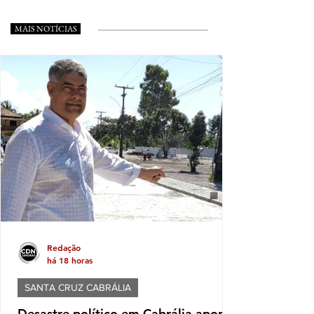
MAIS NOTÍCIAS
Redação
há 18 horas
SANTA CRUZ CABRÁLIA
Desastre político em Cabrália aponta