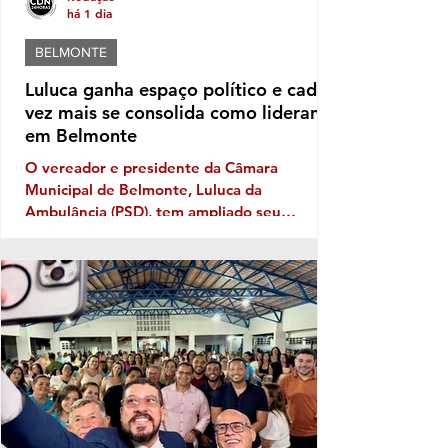
há 1 dia
BELMONTE
Luluca ganha espaço político e cada
vez mais se consolida como liderança
em Belmonte
O vereador e presidente da Câmara
Municipal de Belmonte, Luluca da
Ambulância (PSD), tem ampliado seu
território político ano após ano, e sua
musculatura política deve aumentar ainda
mais este ano, caso se confirme a
expectativa da votação de Fabíola Mansur,
nome defendido por Luluca para estadual,
sendo a mais votada dentro do núcleo
político governista que tem dois nomes na
disputa, o nome do prefeito e Fabíola,
candidata de Luluca. Luluca conaeguiu ao
longo dos anos montar