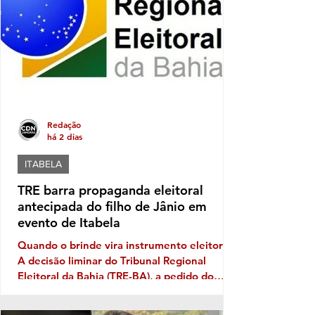
anos iniciais, a média passou de 3,5, em
2023, para 4,5, em 2025. Já nos a
Redação
há 2 dias
ITABELA
TRE barra propaganda eleitoral
antecipada do filho de Jânio em
evento de Itabela
Quando o brinde vira instrumento eleitoral
A decisão liminar do Tribunal Regional
Eleitoral da Bahia (TRE-BA), a pedido do
Ministério Público Eleitoral, traz novamente
à discussão uma prática que costuma