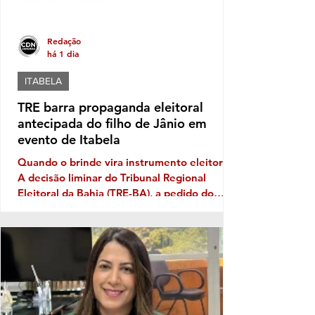
Redação
há 1 dia
ITABELA
TRE barra propaganda eleitoral
antecipada do filho de Jânio em
evento de Itabela
Quando o brinde vira instrumento eleitoral
A decisão liminar do Tribunal Regional
Eleitoral da Bahia (TRE-BA), a pedido do
Ministério Público Eleitoral, traz novamente
à discussão uma prática que costuma
aparecer no período pré-eleitoral: a
tentativa de transformar eventos populares
em vitrines para promoção de nomes que
pretendem disputar as eleições. No caso de
Itabela, segundo o Ministério Público