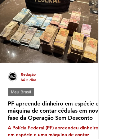
abrangência na Costa das Baleias, ou seja,
no grande Extremo Sul baiano, entre as
tantas candidaturas para ocupar uma vaga
de deputado (a) nas eleições de outubro
próximo a que mais aparece com solidez
política é a da deputada pessed
Redação
há 2 dias
Meu Brasil
PF apreende dinheiro em espécie e
máquina de contar cédulas em nova
fase da Operação Sem Desconto
A Polícia Federal (PF) apreendeu dinheiro
em espécie e uma máquina de contar