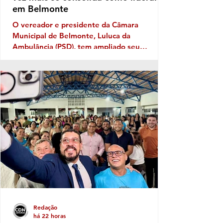
em Belmonte
O vereador e presidente da Câmara
Municipal de Belmonte, Luluca da
Ambulância (PSD), tem ampliado seu
território político ano após ano, e sua
musculatura política deve aumentar ainda
mais este ano, caso se confirme a
expectativa da votação de Fabíola Mansur,
nome defendido por Luluca para estadual,
sendo a mais votada dentro do núcleo
político governista que tem dois nomes na
disputa, o nome do prefeito e Fabíola,
candidata de Luluca. Luluca conaeguiu ao
longo dos anos montar
Redação
há 22 horas