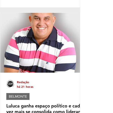
experimenta seu mais triste capítulo de toda
sua história política, gerando decepção e
frustração nos cabralienses. Escândalos,
desgoverno, baixas de aliados, firulas do
gestor e sucessivos erros administrativos
são os ingredientes do que se tornou a
governança no município de
SantaCruzCabrália, fator que leva os
moradores a refletir, sobretudo em quem e
Redação
há 21 horas
BELMONTE
Luluca ganha espaço político e cada
vez mais se consolida como liderança