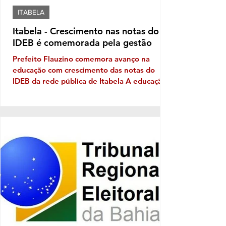
ITABELA
Itabela - Crescimento nas notas do
IDEB é comemorada pela gestão
Prefeito Flauzino comemora avanço na
educação com crescimento das notas do
IDEB da rede pública de Itabela A educação
pública de Itabela apresentou evolução nos
resultados do Índice de Desenvolvimento da
Educação Básica (IDEB) 2025. Os dados
apontam crescimento nas médias da rede
municipal tanto nos anos iniciais quanto nos
anos finais do Ensino Fundamental, em
comparação com os resultados de 2023. Nos
anos iniciais, a média passou de 3,5, em
2023, para 4,5, em 2025. Já nos a