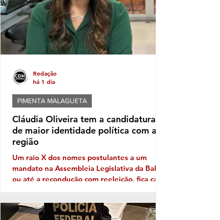
Eleitoral, a distribuição de bonés
personalizados com o nome de Jânio Natal
Redação
há 1 dia
PIMENTA MALAGUETA
Cláudia Oliveira tem a candidatura
de maior identidade política com a
região
Um raio X dos nomes postulantes a um
mandato na Assembleia Legislativa da Bahia,
ou até a recondução com reeleição, fica cada
vez mais patente a necessidade de
Identidade com o eleitor de cada região. No
território da Costa do Descobrimento, com