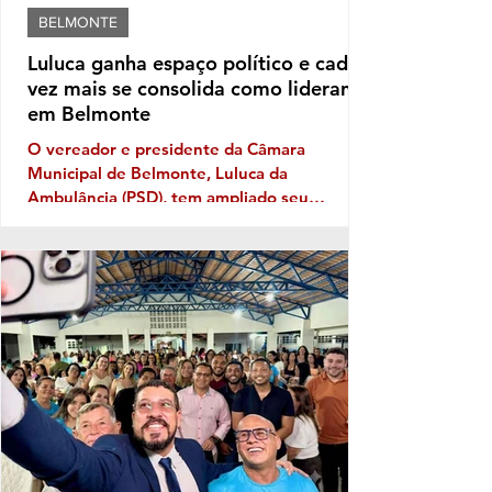
BELMONTE
Luluca ganha espaço político e cada
vez mais se consolida como liderança
em Belmonte
O vereador e presidente da Câmara
Municipal de Belmonte, Luluca da
Ambulância (PSD), tem ampliado seu
território político ano após ano, e sua
musculatura política deve aumentar ainda
mais este ano, caso se confirme a
expectativa da votação de Fabíola Mansur,
nome defendido por Luluca para estadual,
sendo a mais votada dentro do núcleo
político governista que tem dois nomes na
disputa, o nome do prefeito e Fabíola,
candidata de Luluca. Luluca conaeguiu ao
longo dos anos montar