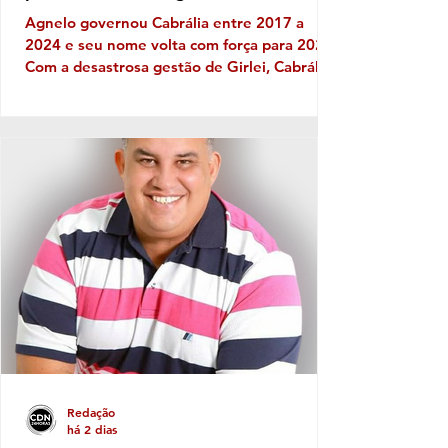
Agnelo governou Cabrália entre 2017 a
2024 e seu nome volta com força para 2028
Com a desastrosa gestão de Girlei, Cabrália
experimenta seu mais triste capítulo de toda
sua história política, gerando decepção e
frustração nos cabralienses. Escândalos,
desgoverno, baixas de aliados, firulas do
gestor e sucessivos erros administrativos
são os ingredientes do que se tornou a
governança no município de
SantaCruzCabrália, fator que leva os
moradores a refletir, sobretudo em quem e
Redação
há 2 dias