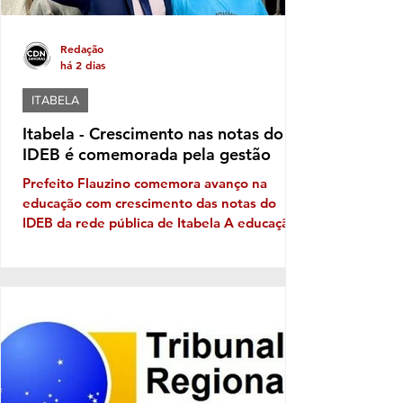
Redação
há 2 dias
ITABELA
Itabela - Crescimento nas notas do
IDEB é comemorada pela gestão
Prefeito Flauzino comemora avanço na
educação com crescimento das notas do
IDEB da rede pública de Itabela A educação
pública de Itabela apresentou evolução nos
resultados do Índice de Desenvolvimento da
Educação Básica (IDEB) 2025. Os dados
apontam crescimento nas médias da rede
municipal tanto nos anos iniciais quanto nos
anos finais do Ensino Fundamental, em
comparação com os resultados de 2023. Nos
anos iniciais, a média passou de 3,5, em
2023, para 4,5, em 2025. Já nos a