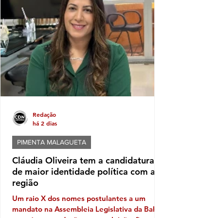
tentativa de transformar eventos populares
em vitrines para promoção de nomes que
pretendem disputar as eleições. No caso de
Itabela, segundo o Ministério Público
Eleitoral, a distribuição de bonés
personalizados com o nome de Jânio Natal
Redação
há 2 dias
PIMENTA MALAGUETA
Cláudia Oliveira tem a candidatura
de maior identidade política com a
região
Um raio X dos nomes postulantes a um
mandato na Assembleia Legislativa da Bahia,