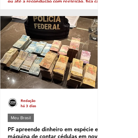
ou até a recondução com reeleição, fica cada
vez mais patente a necessidade de
Identidade com o eleitor de cada região. No
território da Costa do Descobrimento, com
abrangência na Costa das Baleias, ou seja,
no grande Extremo Sul baiano, entre as
tantas candidaturas para ocupar uma vaga
de deputado (a) nas eleições de outubro
próximo a que mais aparece com solidez
política é a da deputada pessed
Redação
há 3 dias
Meu Brasil
PF apreende dinheiro em espécie e
máquina de contar cédulas em nova