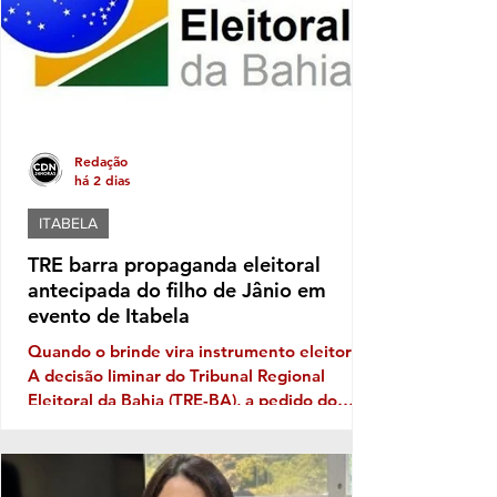
Redação
há 2 dias
ITABELA
TRE barra propaganda eleitoral
antecipada do filho de Jânio em
evento de Itabela
Quando o brinde vira instrumento eleitoral
A decisão liminar do Tribunal Regional
Eleitoral da Bahia (TRE-BA), a pedido do
Ministério Público Eleitoral, traz novamente
à discussão uma prática que costuma
aparecer no período pré-eleitoral: a