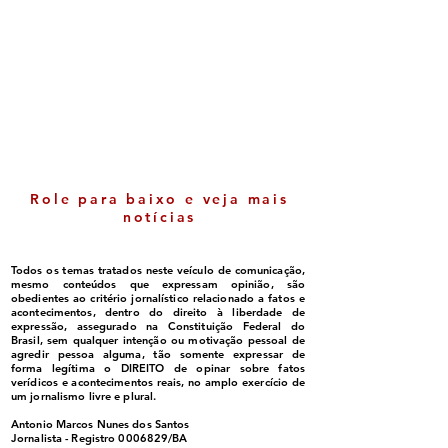
Prefeitura de Eunápolis
Prefeitura de Eu
inicia preparativos para
prorroga inscriç
o Desfile Cívico de 7 de
o Serviço Famíli
Setembro
Acolhedora até 
setembro
Role para baixo e veja mais
notícias
Todos os temas tratados neste veículo de comunicação,
mesmo conteúdos que expressam opinião, são
obedientes ao critério jornalístico relacionado a fatos e
acontecimentos, dentro do direito à liberdade de
expressão, assegurado na Constituição Federal do
Brasil, sem qualquer intenção ou motivação pessoal de
agredir pessoa alguma, tão somente expressar de
forma legítima o DIREITO de opinar sobre fatos
verídicos e acontecimentos reais, no amplo exercício de
um jornalismo livre e plural.
Antonio Marcos Nunes dos Santos
Jornalista - Registro
0006829
/BA