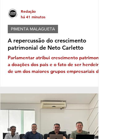
Redação
há 41 minutos
PIMENTA MALAGUETA
A repercussão do crescimento
patrimonial de Neto Carletto
Parlamentar atribui crescimento patrimonial
a doações dos pais e o fato de ser herdeiro
de um dos maiores grupos empresariais da
Bahia Vejam só, se tem cabimento
questionar crescimento patrimonial mega,
hiper, super em apenas quatro anos. Vê se
pode isso! Carletinho, que diminuitivo só o
nome mesmo, afinal o nobre deputado
federal que era do PP e agora está no
AVANTE saltou de um declaração
patrimonial em 2022 de R$ 591,6 mil reais
para algo em torno de 34,3 milhões neste