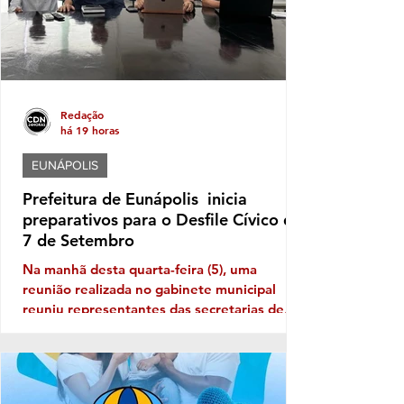
ano
Redação
há 19 horas
EUNÁPOLIS
Prefeitura de Eunápolis inicia
preparativos para o Desfile Cívico de
7 de Setembro
Na manhã desta quarta-feira (5), uma
reunião realizada no gabinete municipal
reuniu representantes das secretarias de
Educação, Governo e Comunicação para
alinhar as primeiras ações voltadas à
organização do evento, incluindo aspectos
relacionados à logística, segurança,