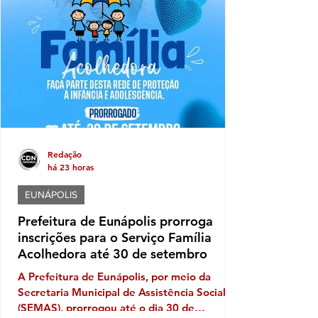
estrutura e participação das instituições.
Neste ano, o desfile terá como tema "Brasil
de Todos os Povos: Equidade, Memória e
Resistência", propondo uma reflexão sobre a
diversidade que constitui a identidade
Redação
há 23 horas
EUNÁPOLIS
Prefeitura de Eunápolis prorroga
inscrições para o Serviço Família
Acolhedora até 30 de setembro
A Prefeitura de Eunápolis, por meio da
Secretaria Municipal de Assistência Social
(SEMAS), prorrogou até o dia 30 de