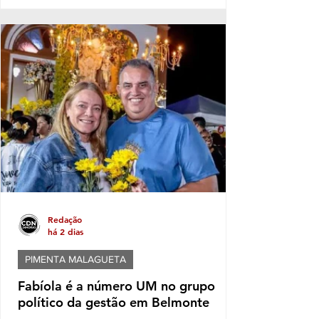
setembro as inscrições para o Serviço
Família Acolhedora, iniciativa que busca
fortalecer a rede de proteção à infância e à
adolescência no município. O programa é
destinado a famílias e pessoas interessadas
em acolher temporariamente crianças e
adolescentes que, por determinação judicial,
precisaram ser afastados do convívio familiar
de origem. Durante esse pe
Redação
há 2 dias
PIMENTA MALAGUETA
Fabíola é a número UM no grupo
político da gestão em Belmonte