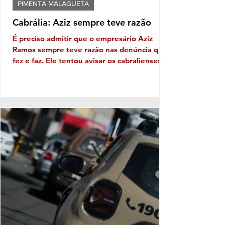
PIMENTA MALAGUETA
Cabrália: Aziz sempre teve razão
É preciso admitir que o empresário Aziz
Ramos sempre teve razão nas denúncia que
fez e faz. Ele tentou avisar os cabralienses
sobre vários problemas que existiam e
viriam a existir; um dos gritos solitários de
Aziz foi a farra dos documentos fraudulentos
de pseudos indígenas, ou seja, o tal green
card Pataxó, um reconhecimento falso dado
por lideranças indígenas a indivíduos que
não têm qualquer relação com os povos
originários - Uma fraude contra o estado
brasileiro e as ins