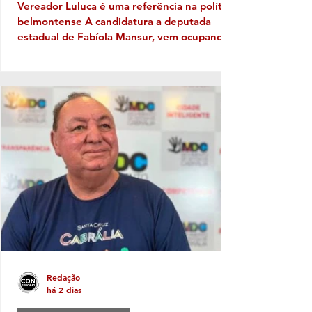
Vereador Luluca é uma referência na política
belmontense A candidatura a deputada
estadual de Fabíola Mansur, vem ocupando
o pódio dentro do grupo da gestão em
Belmonte. Embora o prefeito Iêdo tenha
apresentado um outro candidato, Mansur
sob a liderança do habilidoso presidente da
Câmara Municipal, Luluca da Ambulância e
da vice-prefeita, Alice Elias Brito, vem
ganhando terreno, e ao que tudo indica
estão dispostos a mostrar o peso político
que representam. Luluca que já cheg
Redação
há 2 dias