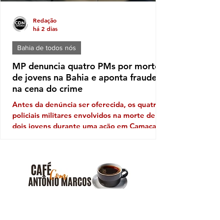
Redação
há 2 dias
Bahia de todos nós
MP denuncia quatro PMs por mortes
de jovens na Bahia e aponta fraude
na cena do crime
Antes da denúncia ser oferecida, os quatro
policiais militares envolvidos na morte de
dois jovens durante uma ação em Camaçari,
na Região Metropolitana de Salvador, já
eram investigados por suspeitas de
execução e fraude na cena do crime. Agora,
o Ministério Público da Bahia (MP-BA)
concluiu que há indícios suficientes para
responsabilizar os agentes e encaminhou o
Assista entrevistas especiais no youtube
caso à Justiça, pedindo que eles sejam
julgados pelo Tribunal do Júri. O Ministério