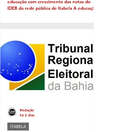
educação com crescimento das notas do
IDEB da rede pública de Itabela A educação
pública de Itabela apresentou evolução nos
resultados do Índice de Desenvolvimento da
Educação Básica (IDEB) 2025. Os dados
apontam crescimento nas médias da rede
municipal tanto nos anos iniciais quanto nos
anos finais do Ensino Fundamental, em
comparação com os resultados de 2023. Nos
anos iniciais, a média passou de 3,5, em
2023, para 4,5, em 2025. Já nos a
Redação
há 2 dias
ITABELA