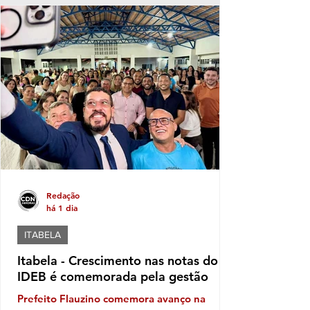
musculatura política deve aumentar ainda
mais este ano, caso se confirme a
expectativa da votação de Fabíola Mansur,
nome defendido por Luluca para estadual,
sendo a mais votada dentro do núcleo
político governista que tem dois nomes na
disputa, o nome do prefeito e Fabíola,
candidata de Luluca. Luluca conaeguiu ao
longo dos anos montar
Redação
há 1 dia
ITABELA
Itabela - Crescimento nas notas do
IDEB é comemorada pela gestão
Prefeito Flauzino comemora avanço na