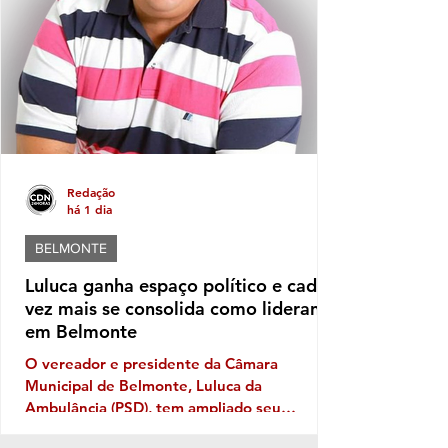
governança no município de
SantaCruzCabrália, fator que leva os
moradores a refletir, sobretudo em quem e
Redação
há 1 dia
BELMONTE
Luluca ganha espaço político e cada
vez mais se consolida como liderança
em Belmonte
O vereador e presidente da Câmara
Municipal de Belmonte, Luluca da
Ambulância (PSD), tem ampliado seu
território político ano após ano, e sua