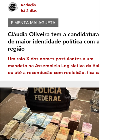
Redação
há 2 dias
PIMENTA MALAGUETA
Cláudia Oliveira tem a candidatura
de maior identidade política com a
região
Um raio X dos nomes postulantes a um
mandato na Assembleia Legislativa da Bahia,
ou até a recondução com reeleição, fica cada
vez mais patente a necessidade de
Identidade com o eleitor de cada região. No
território da Costa do Descobrimento, com
abrangência na Costa das Baleias, ou seja,
no grande Extremo Sul baiano, entre as
tantas candidaturas para ocupar uma vaga
de deputado (a) nas eleições de outubro
próximo a que mais aparece com solidez
política é a da deputada pessed