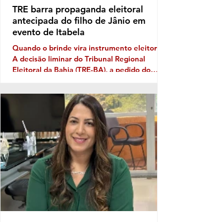
TRE barra propaganda eleitoral
antecipada do filho de Jânio em
evento de Itabela
Quando o brinde vira instrumento eleitoral
A decisão liminar do Tribunal Regional
Eleitoral da Bahia (TRE-BA), a pedido do
Ministério Público Eleitoral, traz novamente
à discussão uma prática que costuma
aparecer no período pré-eleitoral: a
tentativa de transformar eventos populares
em vitrines para promoção de nomes que
pretendem disputar as eleições. No caso de
Itabela, segundo o Ministério Público
Eleitoral, a distribuição de bonés
personalizados com o nome de Jânio Natal