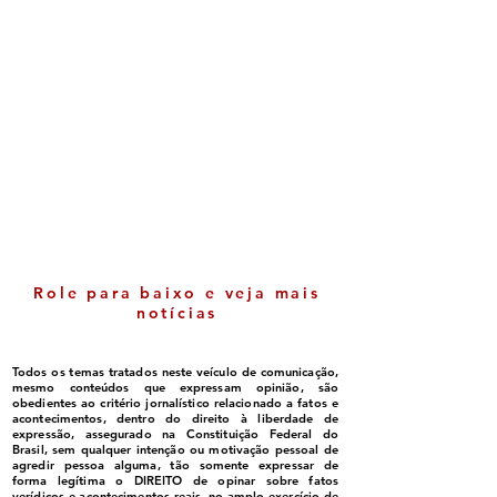
Luluca ganha espaço
Itabela - Cresci
político e cada vez mais
nas notas do ID
se consolida como
comemorada pe
liderança em Belmonte
gestão
Role para baixo e veja mais
notícias
Todos os temas tratados neste veículo de comunicação,
mesmo conteúdos que expressam opinião, são
obedientes ao critério jornalístico relacionado a fatos e
acontecimentos, dentro do direito à liberdade de
expressão, assegurado na Constituição Federal do
Brasil, sem qualquer intenção ou motivação pessoal de
agredir pessoa alguma, tão somente expressar de
forma legítima o DIREITO de opinar sobre fatos
verídicos e acontecimentos reais, no amplo exercício de