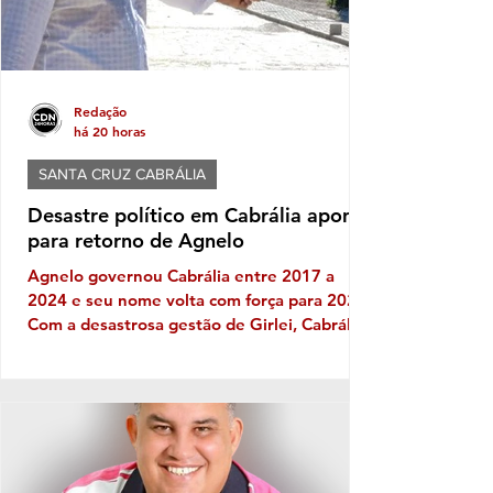
Redação
há 20 horas
SANTA CRUZ CABRÁLIA
Desastre político em Cabrália aponta
para retorno de Agnelo
Agnelo governou Cabrália entre 2017 a
2024 e seu nome volta com força para 2028
Com a desastrosa gestão de Girlei, Cabrália
experimenta seu mais triste capítulo de toda
sua história política, gerando decepção e
frustração nos cabralienses. Escândalos,
desgoverno, baixas de aliados, firulas do
gestor e sucessivos erros administrativos
são os ingredientes do que se tornou a