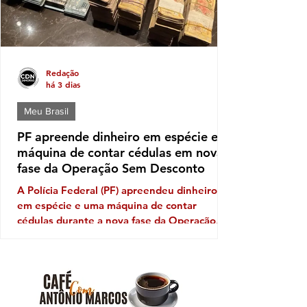
Redação
há 3 dias
Meu Brasil
PF apreende dinheiro em espécie e
máquina de contar cédulas em nova
fase da Operação Sem Desconto
A Polícia Federal (PF) apreendeu dinheiro
em espécie e uma máquina de contar
cédulas durante a nova fase da Operação
Sem Desconto, que investiga um suposto
esquema de fraudes em descontos ilegais
aplicados sobre benefícios de aposentados e
pensionistas do Instituto Nacional do Seguro
Social (INSS). A ofensiva foi autorizada pelo