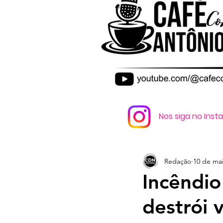
Nos siga no Ins
Redação
10 de mai
Incêndio
destrói 