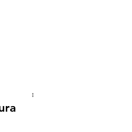
lume
ura