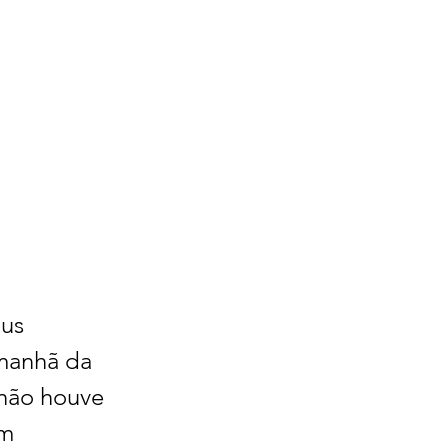
us 
manhã da 
 não houve 
m 