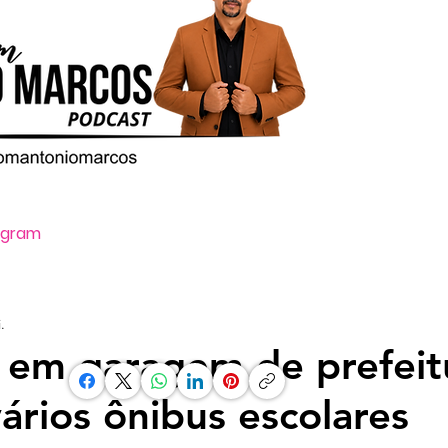
tagram
Oi, ative o som clicando no ícone vo
.
 em garagem de prefeit
vários ônibus escolares