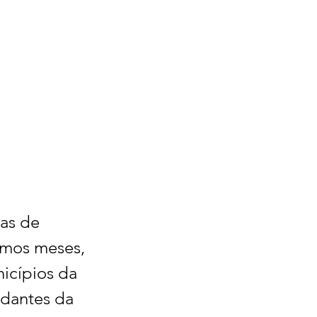
as de 
imos meses, 
icípios da 
udantes da 