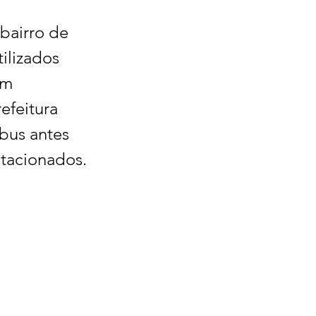
bairro de 
ilizados 
am 
efeitura 
bus antes 
stacionados.