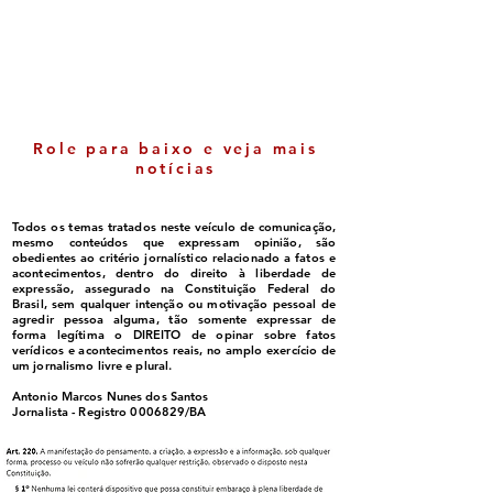
fiscais antigas sem
de Neto Carlett
chance de cobrança;
entenda quem pode ser
beneficiado
Role para baixo e veja mais
notícias
Todos os temas tratados neste veículo de comunicação,
mesmo conteúdos que expressam opinião, são
obedientes ao critério jornalístico relacionado a fatos e
acontecimentos, dentro do direito à liberdade de
expressão, assegurado na Constituição Federal do
Brasil, sem qualquer intenção ou motivação pessoal de
agredir pessoa alguma, tão somente expressar de
forma legítima o DIREITO de opinar sobre fatos
verídicos e acontecimentos reais, no amplo exercício de
um jornalismo livre e plural.
Antonio Marcos Nunes dos Santos
Jornalista - Registro
0006829
/BA