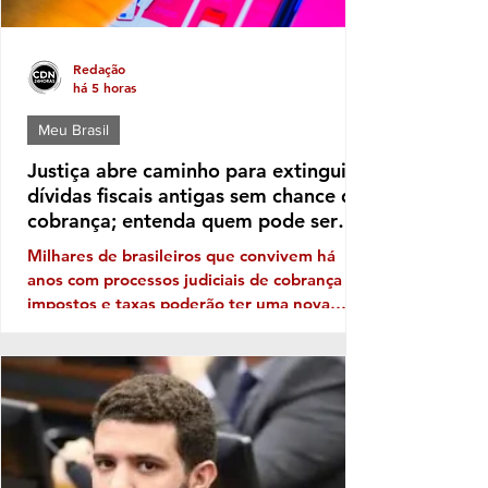
Redação
há 5 horas
Meu Brasil
Justiça abre caminho para extinguir
dívidas fiscais antigas sem chance de
cobrança; entenda quem pode ser
beneficiado
Milhares de brasileiros que convivem há
anos com processos judiciais de cobrança de
impostos e taxas poderão ter uma nova
perspectiva. Uma orientação do Conselho
Nacional de Justiça (CNJ) autoriza os
tribunais a extinguir execuções fiscais
antigas que permanecem sem qualquer
perspectiva de recuperação dos valores. A
medida, no entanto, não significa um perdão
generalizado das dívidas. Ela vale apenas