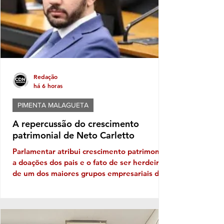
para processos específicos e depende de
análise individual da Justiça. A ini
Redação
há 6 horas
PIMENTA MALAGUETA
A repercussão do crescimento
patrimonial de Neto Carletto
Parlamentar atribui crescimento patrimonial
a doações dos pais e o fato de ser herdeiro
de um dos maiores grupos empresariais da
Bahia Vejam só, se tem cabimento
questionar crescimento patrimonial mega,
hiper, super em apenas quatro anos. Vê se
pode isso! Carletinho, que diminuitivo só o