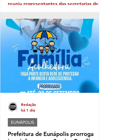
reuniu representantes das secretarias de
Educação, Governo e Comunicação para
alinhar as primeiras ações voltadas à
organização do evento, incluindo aspectos
relacionados à logística, segurança,
estrutura e participação das instituições.
Neste ano, o desfile terá como tema "Brasil
de Todos os Povos: Equidade, Memória e
Resistência", propondo uma reflexão sobre a
diversidade que constitui a identidade
Redação
há 1 dia
EUNÁPOLIS
Prefeitura de Eunápolis prorroga