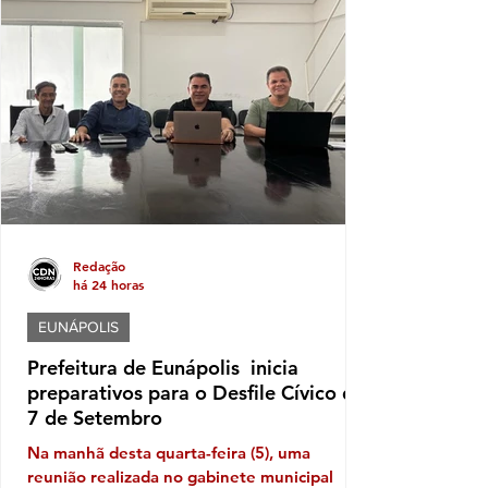
nome mesmo, afinal o nobre deputado
federal que era do PP e agora está no
AVANTE saltou de um declaração
patrimonial em 2022 de R$ 591,6 mil reais
para algo em torno de 34,3 milhões neste
ano
Redação
há 24 horas
EUNÁPOLIS
Prefeitura de Eunápolis inicia
preparativos para o Desfile Cívico de
7 de Setembro
Na manhã desta quarta-feira (5), uma
reunião realizada no gabinete municipal