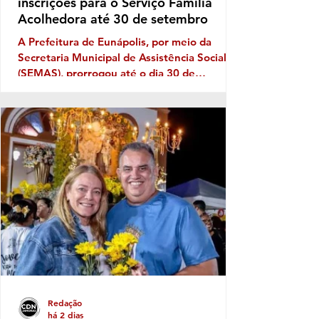
inscrições para o Serviço Família
Acolhedora até 30 de setembro
A Prefeitura de Eunápolis, por meio da
Secretaria Municipal de Assistência Social
(SEMAS), prorrogou até o dia 30 de
setembro as inscrições para o Serviço
Família Acolhedora, iniciativa que busca
fortalecer a rede de proteção à infância e à
adolescência no município. O programa é
destinado a famílias e pessoas interessadas
em acolher temporariamente crianças e
adolescentes que, por determinação judicial,
precisaram ser afastados do convívio familiar
de origem. Durante esse pe
Redação
há 2 dias