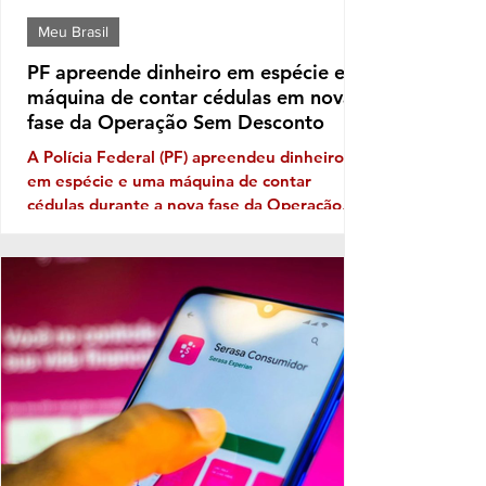
Meu Brasil
PF apreende dinheiro em espécie e
máquina de contar cédulas em nova
fase da Operação Sem Desconto
A Polícia Federal (PF) apreendeu dinheiro
em espécie e uma máquina de contar
cédulas durante a nova fase da Operação
Sem Desconto, que investiga um suposto
esquema de fraudes em descontos ilegais
aplicados sobre benefícios de aposentados e
pensionistas do Instituto Nacional do Seguro
Social (INSS). A ofensiva foi autorizada pelo
ministro André Mendonça, do Supremo
Tribunal Federal (STF), e incluiu o
cumprimento de mandados de busca e
apreensão para aprofundar as investigações