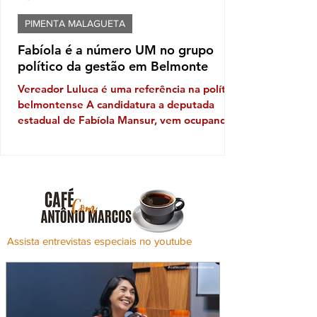
PIMENTA MALAGUETA
Fabíola é a número UM no grupo
político da gestão em Belmonte
Vereador Luluca é uma referência na política
belmontense A candidatura a deputada
estadual de Fabíola Mansur, vem ocupando
o pódio dentro do grupo da gestão em
Belmonte. Embora o prefeito Iêdo tenha
apresentado um outro candidato, Mansur
sob a liderança do habilidoso presidente da
Câmara Municipal, Luluca da Ambulância e
da vice-prefeita, Alice Elias Brito, vem
ganhando terreno, e ao que tudo indica
Assista entrevistas especiais no youtube
estão dispostos a mostrar o peso político
que representam. Luluca que já cheg