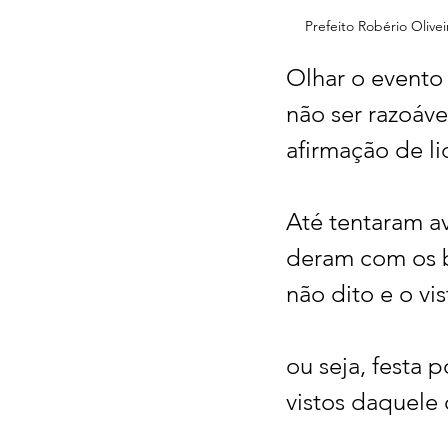
Prefeito Robério Olive
Olhar o evento 
não ser razoáve
afirmação de li
Até tentaram av
deram com os bu
não dito e o vis
ou seja, festa p
vistos daquele 