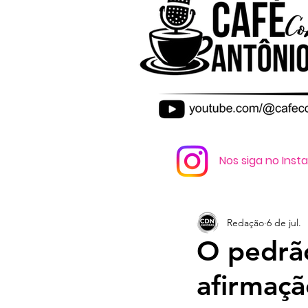
Nos siga no Ins
Redação
6 de jul.
O pedrão
afirmaçã