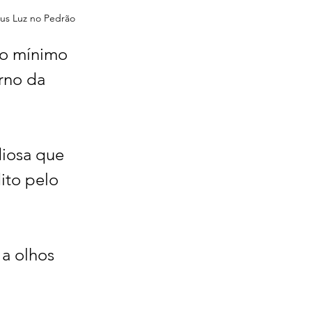
sus Luz no Pedrão 
no mínimo 
rno da 
diosa que 
ito pelo 
 a olhos 