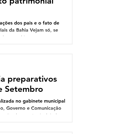
to patrimonial
ações dos pais e o fato de
ais da Bahia Vejam só, se
al mega, hiper, super em
, que diminuitivo só o nome
 do PP e agora está no
2022 de R$ 591,6 mil reais
ia preparativos
de Setembro
alizada no gabinete municipal
ção, Governo e Comunicação
ização do evento, incluindo
rutura e participação das
 "Brasil de Todos os Povos: