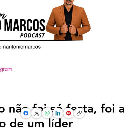
tagram
Oi, ative o som clicando no ícone vo
 não foi só festa, foi a
o de um líder