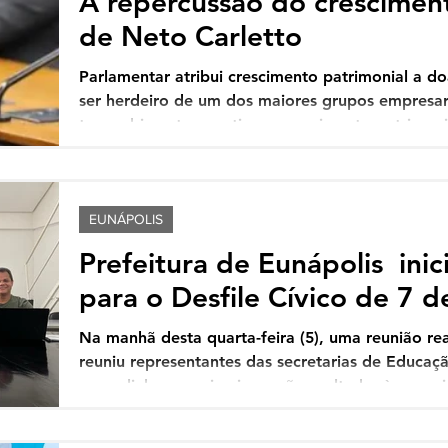
A repercussão do crescimen
de Neto Carletto
Parlamentar atribui crescimento patrimonial a do
ser herdeiro de um dos maiores grupos empresari
tem cabimento questionar crescimento patrimoni
apenas quatro anos. Vê se pode isso! Carletinho
mesmo, afinal o nobre deputado federal que era
AVANTE saltou de um declaração patrimonial em 
para algo em torno de 34,3 milhões neste ano
EUNÁPOLIS
Prefeitura de Eunápolis inic
para o Desfile Cívico de 7 
Na manhã desta quarta-feira (5), uma reunião re
reuniu representantes das secretarias de Educa
para alinhar as primeiras ações voltadas à organ
aspectos relacionados à logística, segurança, est
instituições. Neste ano, o desfile terá como tema