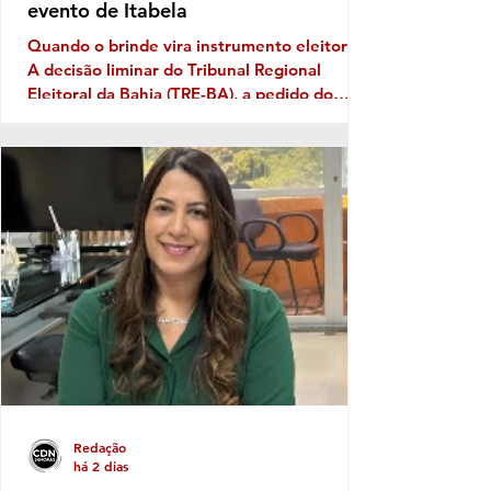
evento de Itabela
Quando o brinde vira instrumento eleitoral
A decisão liminar do Tribunal Regional
Eleitoral da Bahia (TRE-BA), a pedido do
Ministério Público Eleitoral, traz novamente
à discussão uma prática que costuma
aparecer no período pré-eleitoral: a
tentativa de transformar eventos populares
em vitrines para promoção de nomes que
pretendem disputar as eleições. No caso de
Itabela, segundo o Ministério Público
Eleitoral, a distribuição de bonés
personalizados com o nome de Jânio Natal
Redação
há 2 dias