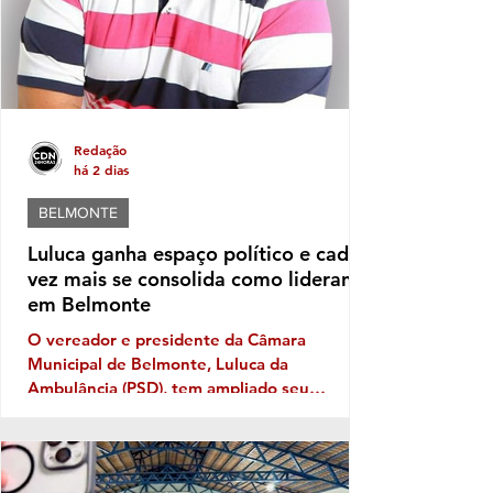
Redação
há 2 dias
BELMONTE
Luluca ganha espaço político e cada
vez mais se consolida como liderança
em Belmonte
O vereador e presidente da Câmara
Municipal de Belmonte, Luluca da
Ambulância (PSD), tem ampliado seu
território político ano após ano, e sua
musculatura política deve aumentar ainda
mais este ano, caso se confirme a
expectativa da votação de Fabíola Mansur,