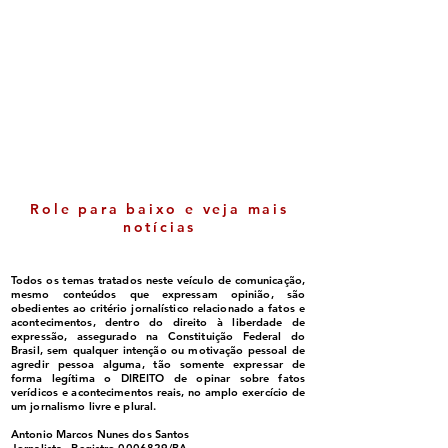
Luluca ganha espaço
Itabela - Cresci
político e cada vez mais
nas notas do ID
se consolida como
comemorada pe
liderança em Belmonte
gestão
Role para baixo e veja mais
notícias
Todos os temas tratados neste veículo de comunicação,
mesmo conteúdos que expressam opinião, são
obedientes ao critério jornalístico relacionado a fatos e
acontecimentos, dentro do direito à liberdade de
expressão, assegurado na Constituição Federal do
Brasil, sem qualquer intenção ou motivação pessoal de
agredir pessoa alguma, tão somente expressar de
forma legítima o DIREITO de opinar sobre fatos
verídicos e acontecimentos reais, no amplo exercício de
um jornalismo livre e plural.
Antonio Marcos Nunes dos Santos
Jornalista - Registro
0006829
/BA