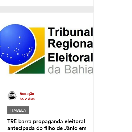
resultados do Índice de Desenvolvimento da
Educação Básica (IDEB) 2025. Os dados
apontam crescimento nas médias da rede
municipal tanto nos anos iniciais quanto nos
anos finais do Ensino Fundamental, em
comparação com os resultados de 2023. Nos
anos iniciais, a média passou de 3,5, em
2023, para 4,5, em 2025. Já nos a
Redação
há 2 dias
ITABELA
TRE barra propaganda eleitoral
antecipada do filho de Jânio em