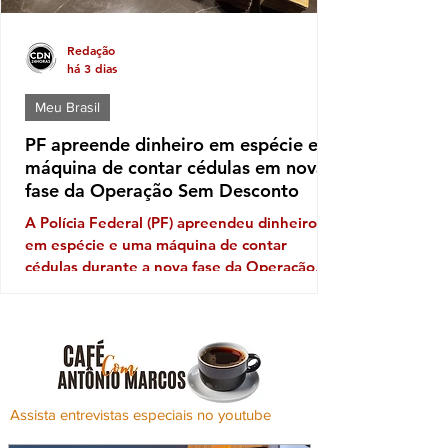
Redação
há 3 dias
Meu Brasil
PF apreende dinheiro em espécie e
máquina de contar cédulas em nova
fase da Operação Sem Desconto
A Polícia Federal (PF) apreendeu dinheiro
em espécie e uma máquina de contar
cédulas durante a nova fase da Operação
Sem Desconto, que investiga um suposto
esquema de fraudes em descontos ilegais
aplicados sobre benefícios de aposentados e
pensionistas do Instituto Nacional do Seguro
Social (INSS). A ofensiva foi autorizada pelo
ministro André Mendonça, do Supremo
Assista entrevistas especiais no youtube
Tribunal Federal (STF), e incluiu o
cumprimento de mandados de busca e