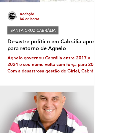
Redação
há 22 horas
SANTA CRUZ CABRÁLIA
Desastre político em Cabrália aponta
para retorno de Agnelo
Agnelo governou Cabrália entre 2017 a
2024 e seu nome volta com força para 2028
Com a desastrosa gestão de Girlei, Cabrália
experimenta seu mais triste capítulo de toda
sua história política, gerando decepção e
frustração nos cabralienses. Escândalos,
desgoverno, baixas de aliados, firulas do
gestor e sucessivos erros administrativos
são os ingredientes do que se tornou a
governança no município de
SantaCruzCabrália, fator que leva os
moradores a refletir, sobretudo em quem e