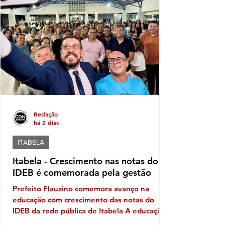
nome defendido por Luluca para estadual,
sendo a mais votada dentro do núcleo
político governista que tem dois nomes na
disputa, o nome do prefeito e Fabíola,
candidata de Luluca. Luluca conaeguiu ao
longo dos anos montar
Redação
há 2 dias
ITABELA
Itabela - Crescimento nas notas do
IDEB é comemorada pela gestão
Prefeito Flauzino comemora avanço na
educação com crescimento das notas do
IDEB da rede pública de Itabela A educação
pública de Itabela apresentou evolução nos