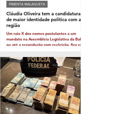
PIMENTA MALAGUETA
Cláudia Oliveira tem a candidatura
de maior identidade política com a
região
Um raio X dos nomes postulantes a um
mandato na Assembleia Legislativa da Bahia,
ou até a recondução com reeleição, fica cada
vez mais patente a necessidade de
Identidade com o eleitor de cada região. No
território da Costa do Descobrimento, com
abrangência na Costa das Baleias, ou seja,
no grande Extremo Sul baiano, entre as
tantas candidaturas para ocupar uma vaga
de deputado (a) nas eleições de outubro
próximo a que mais aparece com solidez
política é a da deputada pessed