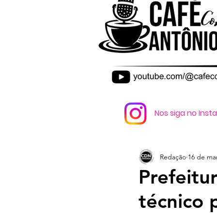
Nos siga no Ins
Redação
16 de mar
Prefeitu
técnico 