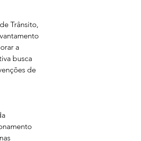
e Trânsito, 
levantamento 
orar a 
tiva busca 
rvenções de 
da 
cionamento 
nas 