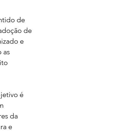
ntido de 
 adoção de 
izado e 
 as 
to 
jetivo é 
m 
res da 
ra e 