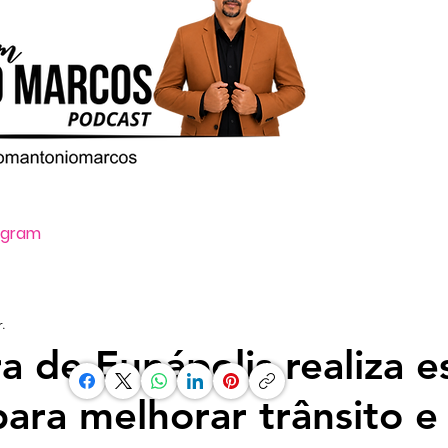
tagram
Oi, ative o som clicando no ícone vo
.
ra de Eunápolis realiza 
para melhorar trânsito e