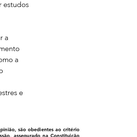
r estudos 
 a 
amento 
como a 
o 
stres e 
nião, são obedientes ao critério
essão, assegurado na Constituição