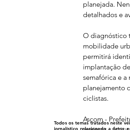
planejada. Nen
detalhados e a
O diagnóstico 
mobilidade urb
permitirá ident
implantação de
semafórica e a 
planejamento c
ciclistas.
Ascom - Prefeit
Todos os temas tratados neste ve
jornalístico relacionado a fatos
EUNÁPOLIS
NOTÍCIA