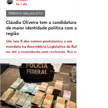
há 1 dia
PIMENTA MALAGUETA
Cláudia Oliveira tem a candidatura
de maior identidade política com a
região
Um raio X dos nomes postulantes a um
mandato na Assembleia Legislativa da Bahia,
ou até a recondução com reeleição, fica cada
vez mais patente a necessidade de
Identidade com o eleitor de cada região. No
território da Costa do Descobrimento, com
abrangência na Costa das Baleias, ou seja,
no grande Extremo Sul baiano, entre as
tantas candidaturas para ocupar uma vaga
de deputado (a) nas eleições de outubro
próximo a que mais aparece com solidez
política é a da deputada pessed