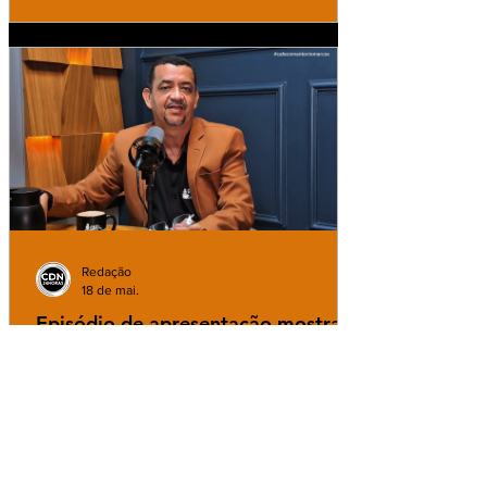
Redação
18 de mai.
Episódio de apresentação mostra
para os internautas o novo formato
do PodCast Café com Antônio
Marcos