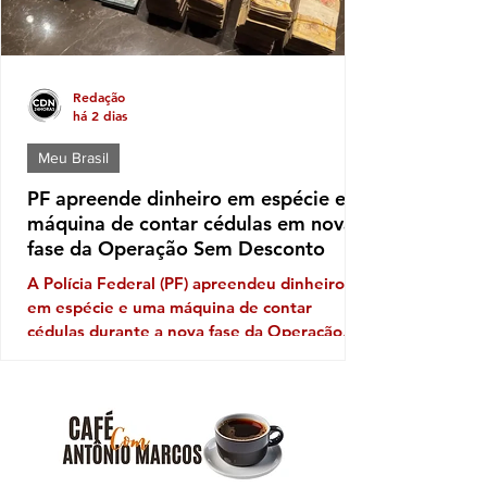
Redação
há 2 dias
Meu Brasil
PF apreende dinheiro em espécie e
máquina de contar cédulas em nova
fase da Operação Sem Desconto
A Polícia Federal (PF) apreendeu dinheiro
em espécie e uma máquina de contar
cédulas durante a nova fase da Operação
Sem Desconto, que investiga um suposto
esquema de fraudes em descontos ilegais
aplicados sobre benefícios de aposentados e
pensionistas do Instituto Nacional do Seguro
Social (INSS). A ofensiva foi autorizada pelo
ministro André Mendonça, do Supremo