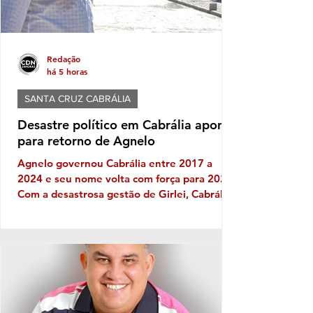
Redação
há 5 horas
SANTA CRUZ CABRÁLIA
Desastre político em Cabrália aponta
para retorno de Agnelo
Agnelo governou Cabrália entre 2017 a
2024 e seu nome volta com força para 2028
Com a desastrosa gestão de Girlei, Cabrália
experimenta seu mais triste capítulo de toda
sua história política, gerando decepção e
frustração nos cabralienses. Escândalos,
desgoverno, baixas de aliados, firulas do
gestor e sucessivos erros administrativos
são os ingredientes do que se tornou a
governança no município de