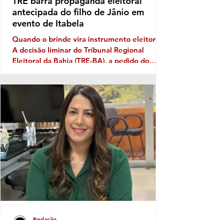
TRE barra propaganda eleitoral
antecipada do filho de Jânio em
evento de Itabela
Quando o brinde vira instrumento eleitoral
A decisão liminar do Tribunal Regional
Eleitoral da Bahia (TRE-BA), a pedido do
Ministério Público Eleitoral, traz novamente
à discussão uma prática que costuma
aparecer no período pré-eleitoral: a
tentativa de transformar eventos populares
em vitrines para promoção de nomes que
pretendem disputar as eleições. No caso de
Itabela, segundo o Ministério Público
Eleitoral, a distribuição de bonés
personalizados com o nome de Jânio Natal
Redação