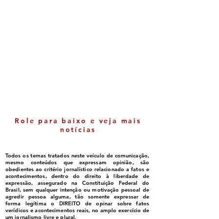
Luluca ganha espaço
Itabela - Cresci
político e cada vez mais
nas notas do ID
se consolida como
comemorada pe
liderança em Belmonte
gestão
Role para baixo e veja mais
notícias
Todos os temas tratados neste veículo de comunicação,
mesmo conteúdos que expressam opinião, são
obedientes ao critério jornalístico relacionado a fatos e
acontecimentos, dentro do direito à liberdade de
expressão, assegurado na Constituição Federal do
Brasil, sem qualquer intenção ou motivação pessoal de
agredir pessoa alguma, tão somente expressar de
forma legítima o DIREITO de opinar sobre fatos
verídicos e acontecimentos reais, no amplo exercício de
um jornalismo livre e plural.