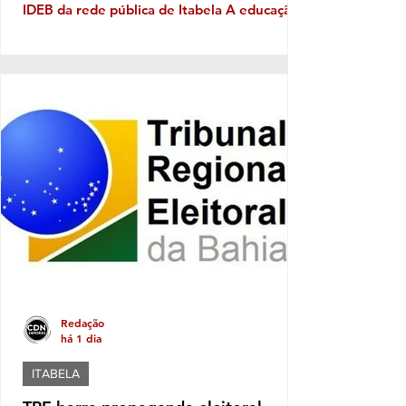
IDEB da rede pública de Itabela A educação
pública de Itabela apresentou evolução nos
resultados do Índice de Desenvolvimento da
Educação Básica (IDEB) 2025. Os dados
apontam crescimento nas médias da rede
municipal tanto nos anos iniciais quanto nos
anos finais do Ensino Fundamental, em
comparação com os resultados de 2023. Nos
anos iniciais, a média passou de 3,5, em
2023, para 4,5, em 2025. Já nos a
Redação
há 1 dia
ITABELA