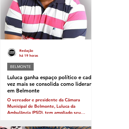
SantaCruzCabrália, fator que leva os
moradores a refletir, sobretudo em quem e
Redação
há 19 horas
BELMONTE
Luluca ganha espaço político e cada
vez mais se consolida como liderança
em Belmonte
O vereador e presidente da Câmara
Municipal de Belmonte, Luluca da
Ambulância (PSD), tem ampliado seu
território político ano após ano, e sua
musculatura política deve aumentar ainda