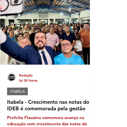
mais este ano, caso se confirme a
expectativa da votação de Fabíola Mansur,
nome defendido por Luluca para estadual,
sendo a mais votada dentro do núcleo
político governista que tem dois nomes na
disputa, o nome do prefeito e Fabíola,
candidata de Luluca. Luluca conaeguiu ao
longo dos anos montar
Redação
há 20 horas
ITABELA
Itabela - Crescimento nas notas do
IDEB é comemorada pela gestão
Prefeito Flauzino comemora avanço na
educação com crescimento das notas do