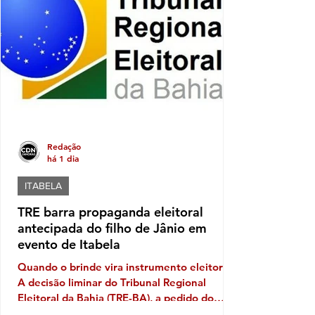
comparação com os resultados de 2023. Nos
anos iniciais, a média passou de 3,5, em
2023, para 4,5, em 2025. Já nos a
Redação
há 1 dia
ITABELA
TRE barra propaganda eleitoral
antecipada do filho de Jânio em
evento de Itabela
Quando o brinde vira instrumento eleitoral
A decisão liminar do Tribunal Regional
Eleitoral da Bahia (TRE-BA), a pedido do
Ministério Público Eleitoral, traz novamente