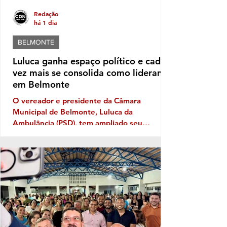
Redação
há 1 dia
BELMONTE
Luluca ganha espaço político e cada
vez mais se consolida como liderança
em Belmonte
O vereador e presidente da Câmara
Municipal de Belmonte, Luluca da
Ambulância (PSD), tem ampliado seu
território político ano após ano, e sua
musculatura política deve aumentar ainda
mais este ano, caso se confirme a
expectativa da votação de Fabíola Mansur,
nome defendido por Luluca para estadual,
sendo a mais votada dentro do núcleo
político governista que tem dois nomes na
disputa, o nome do prefeito e Fabíola,
candidata de Luluca. Luluca conaeguiu ao