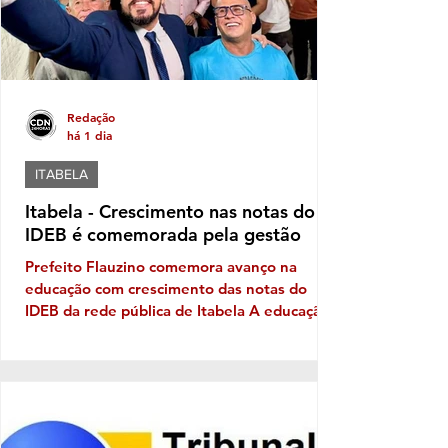
longo dos anos montar
Redação
há 1 dia
ITABELA
Itabela - Crescimento nas notas do
IDEB é comemorada pela gestão
Prefeito Flauzino comemora avanço na
educação com crescimento das notas do
IDEB da rede pública de Itabela A educação
pública de Itabela apresentou evolução nos
resultados do Índice de Desenvolvimento da
Educação Básica (IDEB) 2025. Os dados
apontam crescimento nas médias da rede
municipal tanto nos anos iniciais quanto nos
anos finais do Ensino Fundamental, em