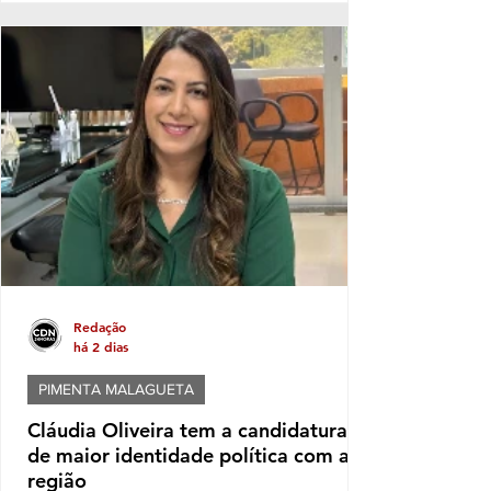
à discussão uma prática que costuma
aparecer no período pré-eleitoral: a
tentativa de transformar eventos populares
em vitrines para promoção de nomes que
pretendem disputar as eleições. No caso de
Itabela, segundo o Ministério Público
Eleitoral, a distribuição de bonés
personalizados com o nome de Jânio Natal
Redação
há 2 dias
PIMENTA MALAGUETA
Cláudia Oliveira tem a candidatura
de maior identidade política com a
região