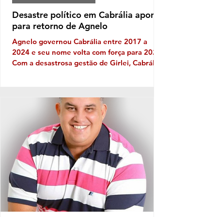
Desastre político em Cabrália aponta
para retorno de Agnelo
Agnelo governou Cabrália entre 2017 a
2024 e seu nome volta com força para 2028
Com a desastrosa gestão de Girlei, Cabrália
experimenta seu mais triste capítulo de toda
sua história política, gerando decepção e
frustração nos cabralienses. Escândalos,
desgoverno, baixas de aliados, firulas do
gestor e sucessivos erros administrativos
são os ingredientes do que se tornou a
governança no município de
SantaCruzCabrália, fator que leva os
moradores a refletir, sobretudo em quem e