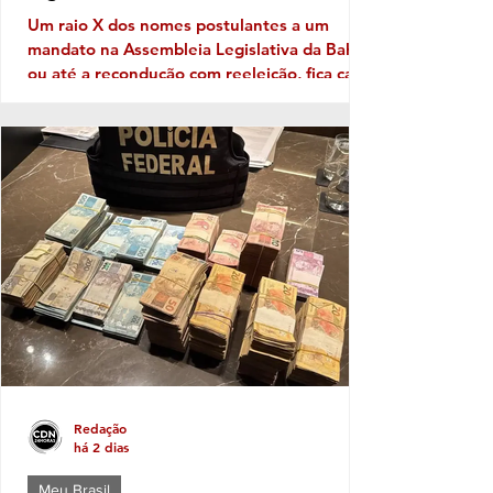
Um raio X dos nomes postulantes a um
mandato na Assembleia Legislativa da Bahia,
ou até a recondução com reeleição, fica cada
vez mais patente a necessidade de
Identidade com o eleitor de cada região. No
território da Costa do Descobrimento, com
abrangência na Costa das Baleias, ou seja,
no grande Extremo Sul baiano, entre as
tantas candidaturas para ocupar uma vaga
de deputado (a) nas eleições de outubro
próximo a que mais aparece com solidez
política é a da deputada pessed
Redação
há 2 dias
Meu Brasil