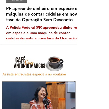
PF apreende dinheiro em espécie e
máquina de contar cédulas em nova
fase da Operação Sem Desconto
A Polícia Federal (PF) apreendeu dinheiro
em espécie e uma máquina de contar
cédulas durante a nova fase da Operação
Sem Desconto, que investiga um suposto
esquema de fraudes em descontos ilegais
aplicados sobre benefícios de aposentados e
pensionistas do Instituto Nacional do Seguro
Social (INSS). A ofensiva foi autorizada pelo
ministro André Mendonça, do Supremo
Assista entrevistas especiais no youtube
Tribunal Federal (STF), e incluiu o
cumprimento de mandados de busca e
apreensão para aprofundar as investigações