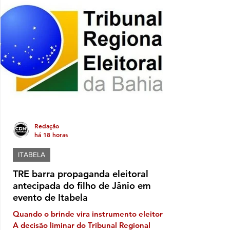
municipal tanto nos anos iniciais quanto nos
anos finais do Ensino Fundamental, em
comparação com os resultados de 2023. Nos
anos iniciais, a média passou de 3,5, em
2023, para 4,5, em 2025. Já nos a
Redação
há 18 horas
ITABELA
TRE barra propaganda eleitoral
antecipada do filho de Jânio em
evento de Itabela
Quando o brinde vira instrumento eleitoral
A decisão liminar do Tribunal Regional