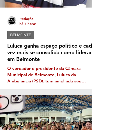
Redação
há 7 horas
BELMONTE
Luluca ganha espaço político e cada
vez mais se consolida como liderança
em Belmonte
O vereador e presidente da Câmara
Municipal de Belmonte, Luluca da
Ambulância (PSD), tem ampliado seu
território político ano após ano, e sua
musculatura política deve aumentar ainda
mais este ano, caso se confirme a
expectativa da votação de Fabíola Mansur,
nome defendido por Luluca para estadual,
sendo a mais votada dentro do núcleo
político governista que tem dois nomes na