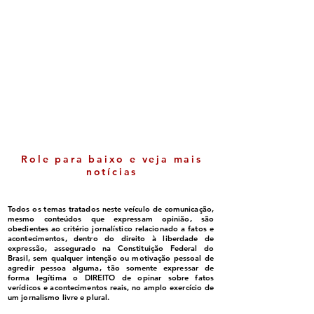
Itabela - Crescimento
TRE barra prop
nas notas do IDEB é
eleitoral anteci
comemorada pela
filho de Jânio 
gestão
de Itabela
Role para baixo e veja mais
notícias
Todos os temas tratados neste veículo de comunicação,
mesmo conteúdos que expressam opinião, são
obedientes ao critério jornalístico relacionado a fatos e
acontecimentos, dentro do direito à liberdade de
expressão, assegurado na Constituição Federal do
Brasil, sem qualquer intenção ou motivação pessoal de
agredir pessoa alguma, tão somente expressar de
forma legítima o DIREITO de opinar sobre fatos
verídicos e acontecimentos reais, no amplo exercício de
um jornalismo livre e plural.