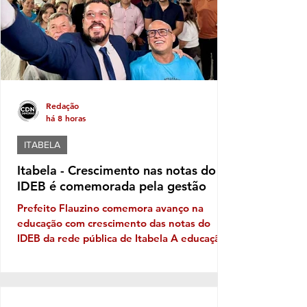
disputa, o nome do prefeito e Fabíola,
candidata de Luluca. Luluca conaeguiu ao
longo dos anos montar
Redação
há 8 horas
ITABELA
Itabela - Crescimento nas notas do
IDEB é comemorada pela gestão
Prefeito Flauzino comemora avanço na
educação com crescimento das notas do
IDEB da rede pública de Itabela A educação
pública de Itabela apresentou evolução nos
resultados do Índice de Desenvolvimento da
Educação Básica (IDEB) 2025. Os dados
apontam crescimento nas médias da rede