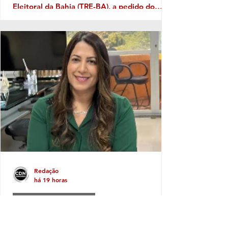
Eleitoral da Bahia (TRE-BA), a pedido do
Ministério Público Eleitoral, traz novamente
à discussão uma prática que costuma
aparecer no período pré-eleitoral: a
tentativa de transformar eventos populares
em vitrines para promoção de nomes que
pretendem disputar as eleições. No caso de
Itabela, segundo o Ministério Público
Eleitoral, a distribuição de bonés
personalizados com o nome de Jânio Natal
Redação
há 19 horas
PIMENTA MALAGUETA
Cláudia Oliveira tem a candidatura