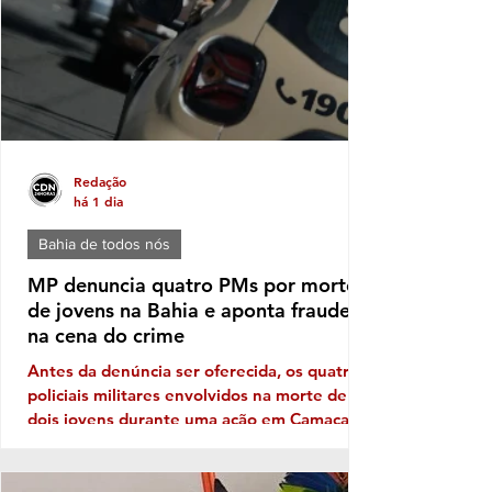
Redação
há 1 dia
Bahia de todos nós
MP denuncia quatro PMs por mortes
de jovens na Bahia e aponta fraude
na cena do crime
Antes da denúncia ser oferecida, os quatro
policiais militares envolvidos na morte de
dois jovens durante uma ação em Camaçari,
na Região Metropolitana de Salvador, já
eram investigados por suspeitas de
execução e fraude na cena do crime. Agora,