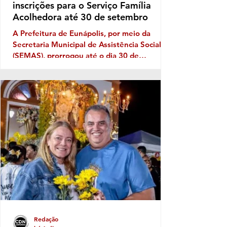
inscrições para o Serviço Família
Acolhedora até 30 de setembro
A Prefeitura de Eunápolis, por meio da
Secretaria Municipal de Assistência Social
(SEMAS), prorrogou até o dia 30 de
setembro as inscrições para o Serviço
Família Acolhedora, iniciativa que busca
fortalecer a rede de proteção à infância e à
adolescência no município. O programa é
destinado a famílias e pessoas interessadas
em acolher temporariamente crianças e
adolescentes que, por determinação judicial,
precisaram ser afastados do convívio familiar
de origem. Durante esse pe
Redação