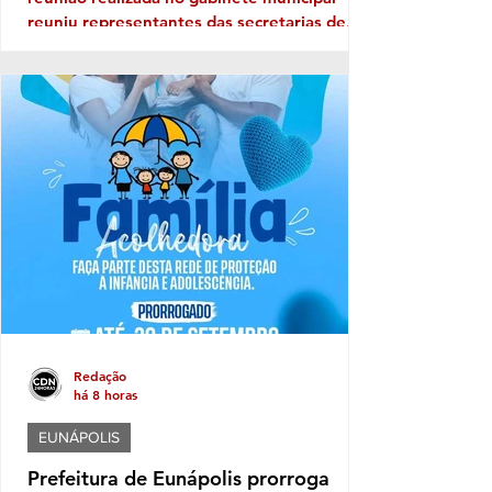
reuniu representantes das secretarias de
Educação, Governo e Comunicação para
alinhar as primeiras ações voltadas à
organização do evento, incluindo aspectos
relacionados à logística, segurança,
estrutura e participação das instituições.
Neste ano, o desfile terá como tema "Brasil
de Todos os Povos: Equidade, Memória e
Resistência", propondo uma reflexão sobre a
diversidade que constitui a identidade
Redação
há 8 horas
EUNÁPOLIS
Prefeitura de Eunápolis prorroga