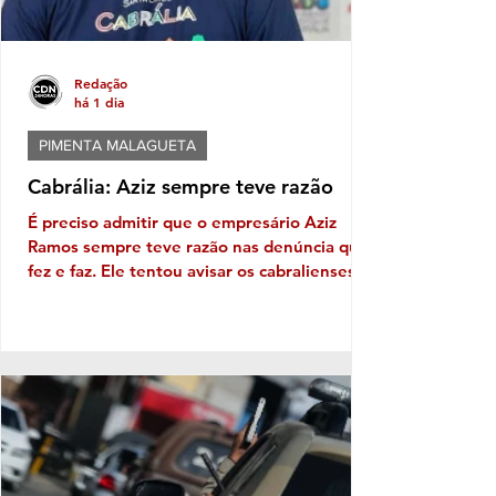
Redação
há 1 dia
PIMENTA MALAGUETA
Cabrália: Aziz sempre teve razão
É preciso admitir que o empresário Aziz
Ramos sempre teve razão nas denúncia que
fez e faz. Ele tentou avisar os cabralienses
sobre vários problemas que existiam e
viriam a existir; um dos gritos solitários de
Aziz foi a farra dos documentos fraudulentos
de pseudos indígenas, ou seja, o tal green
card Pataxó, um reconhecimento falso dado
por lideranças indígenas a indivíduos que
não têm qualquer relação com os povos
originários - Uma fraude contra o estado
brasileiro e as ins