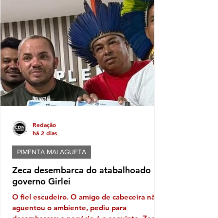
o Ministério Público da Bahia (MP-BA)
concluiu que há indícios suficientes para
responsabilizar os agentes e encaminhou o
caso à Justiça, pedindo que eles sejam
julgados pelo Tribunal do Júri. O Ministério
Público da Bahia (MP-BA) den
Redação
há 2 dias
PIMENTA MALAGUETA
Zeca desembarca do atabalhoado
governo Girlei
O fiel escudeiro. O amigo de cabeceira não
aguentou o ambiente, pediu para