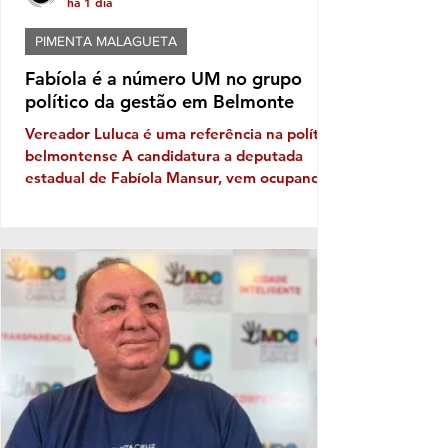
há 1 dia
PIMENTA MALAGUETA
Fabíola é a número UM no grupo
político da gestão em Belmonte
Vereador Luluca é uma referência na política
belmontense A candidatura a deputada
estadual de Fabíola Mansur, vem ocupando
o pódio dentro do grupo da gestão em
Belmonte. Embora o prefeito Iêdo tenha
apresentado um outro candidato, Mansur
sob a liderança do habilidoso presidente da
Câmara Municipal, Luluca da Ambulância e
da vice-prefeita, Alice Elias Brito, vem
ganhando terreno, e ao que tudo indica
estão dispostos a mostrar o peso político
que representam. Luluca que já cheg