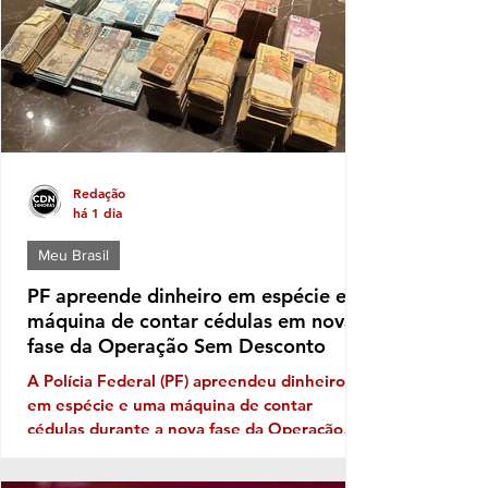
de deputado (a) nas eleições de outubro
próximo a que mais aparece com solidez
política é a da deputada pessed
Redação
há 1 dia
Meu Brasil
PF apreende dinheiro em espécie e
máquina de contar cédulas em nova
fase da Operação Sem Desconto
A Polícia Federal (PF) apreendeu dinheiro
em espécie e uma máquina de contar
cédulas durante a nova fase da Operação
Sem Desconto, que investiga um suposto
esquema de fraudes em descontos ilegais