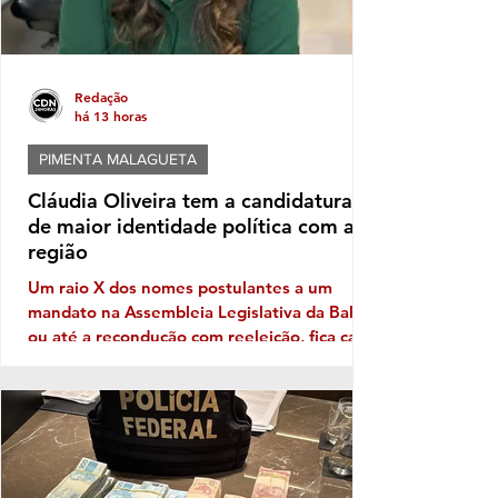
Redação
há 13 horas
PIMENTA MALAGUETA
Cláudia Oliveira tem a candidatura
de maior identidade política com a
região
Um raio X dos nomes postulantes a um
mandato na Assembleia Legislativa da Bahia,
ou até a recondução com reeleição, fica cada
vez mais patente a necessidade de
Identidade com o eleitor de cada região. No
território da Costa do Descobrimento, com
abrangência na Costa das Baleias, ou seja,
no grande Extremo Sul baiano, entre as
tantas candidaturas para ocupar uma vaga