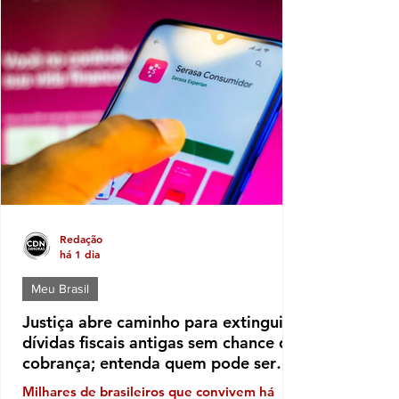
aplicados sobre benefícios de aposentados e
pensionistas do Instituto Nacional do Seguro
Social (INSS). A ofensiva foi autorizada pelo
ministro André Mendonça, do Supremo
Tribunal Federal (STF), e incluiu o
cumprimento de mandados de busca e
apreensão para aprofundar as investigações
Redação
há 1 dia
Meu Brasil
Justiça abre caminho para extinguir
dívidas fiscais antigas sem chance de
cobrança; entenda quem pode ser
beneficiado
Milhares de brasileiros que convivem há