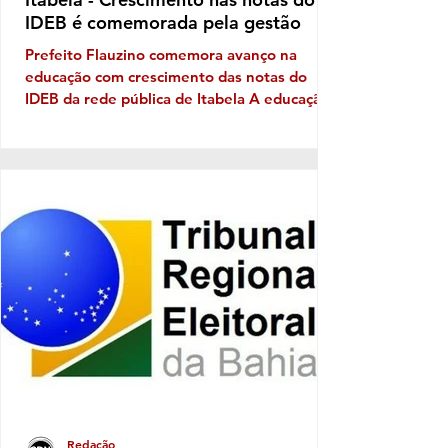
IDEB é comemorada pela gestão
Prefeito Flauzino comemora avanço na
educação com crescimento das notas do
IDEB da rede pública de Itabela A educação
pública de Itabela apresentou evolução nos
resultados do Índice de Desenvolvimento da
Educação Básica (IDEB) 2025. Os dados
apontam crescimento nas médias da rede
municipal tanto nos anos iniciais quanto nos
anos finais do Ensino Fundamental, em
comparação com os resultados de 2023. Nos
anos iniciais, a média passou de 3,5, em
2023, para 4,5, em 2025. Já nos a
Redação