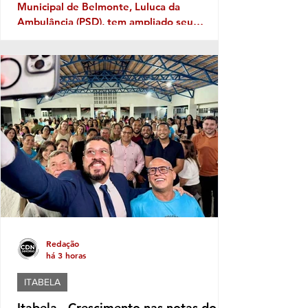
Municipal de Belmonte, Luluca da
Ambulância (PSD), tem ampliado seu
território político ano após ano, e sua
musculatura política deve aumentar ainda
mais este ano, caso se confirme a
expectativa da votação de Fabíola Mansur,
nome defendido por Luluca para estadual,
sendo a mais votada dentro do núcleo
político governista que tem dois nomes na
disputa, o nome do prefeito e Fabíola,
candidata de Luluca. Luluca conaeguiu ao
longo dos anos montar
Redação
há 3 horas
ITABELA
Itabela - Crescimento nas notas do