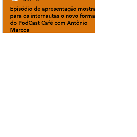
Episódio de apresentação mostra
para os internautas o novo formato
do PodCast Café com Antônio
Marcos
Redação
23 de abr. de 2025