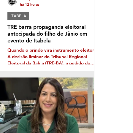
há 12 horas
ITABELA
TRE barra propaganda eleitoral
antecipada do filho de Jânio em
evento de Itabela
Quando o brinde vira instrumento eleitoral
A decisão liminar do Tribunal Regional
Eleitoral da Bahia (TRE-BA), a pedido do
Ministério Público Eleitoral, traz novamente
à discussão uma prática que costuma
aparecer no período pré-eleitoral: a
tentativa de transformar eventos populares
em vitrines para promoção de nomes que
pretendem disputar as eleições. No caso de
Itabela, segundo o Ministério Público
Eleitoral, a distribuição de bonés
personalizados com o nome de Jânio Natal