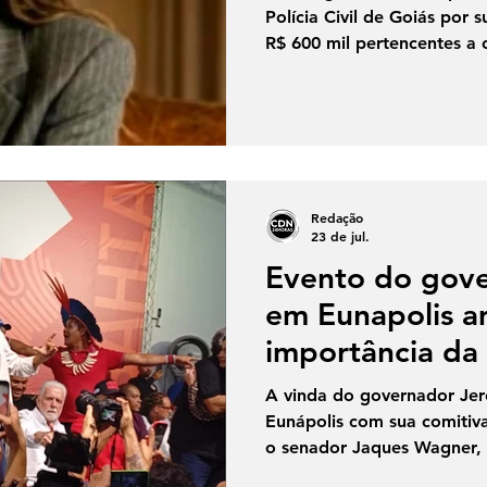
Polícia Civil de Goiás por 
R$ 600 mil pertencentes a c
durante uma operação real
na Bahia, mas acabou send
após a Justiça conceder u
com as investigações, pel
sido prejudicadas. A suspe
apropriava de valores liber
Redação
sem repassar o
23 de jul.
Evento do gov
em Eunapolis a
importância da 
política de Rob
A vinda do governador Je
Eunápolis com sua comitiv
o senador Jaques Wagner, 
lideranças políticas para a