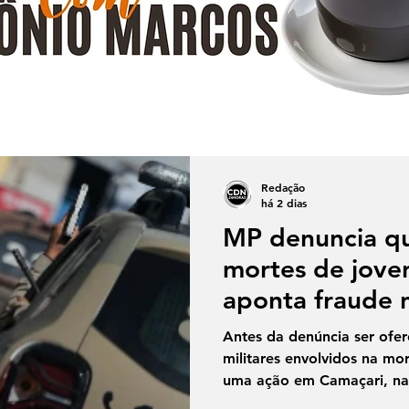
Redação
há 2 dias
MP denuncia q
mortes de joven
aponta fraude 
crime
Antes da denúncia ser ofere
militares envolvidos na mo
uma ação em Camaçari, na
Salvador, já eram investig