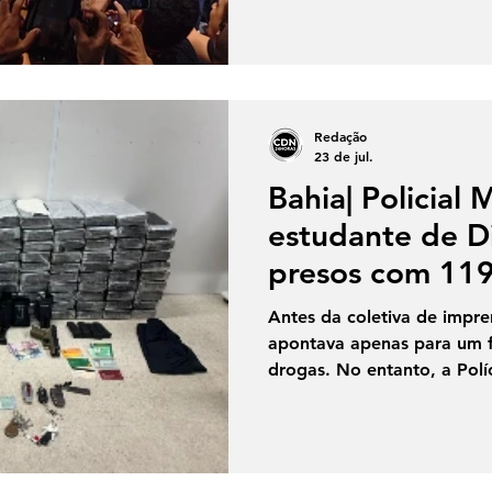
destinada à Costa do Desc
importância de Robério e C
regional. As discussões no
sugestões e propostas, co
a várias mãos junto ao gov
Redação
servirá como bússola para 
23 de jul.
Bahia| Policial M
estudante de D
presos com 119
drogas e são in
Antes da coletiva de impre
ligação com fac
apontava apenas para um f
drogas. No entanto, a Políc
caso como parte de uma es
ampla. O soldado da Políci
Direito presos com cerca d
entorpecentes são suspeito