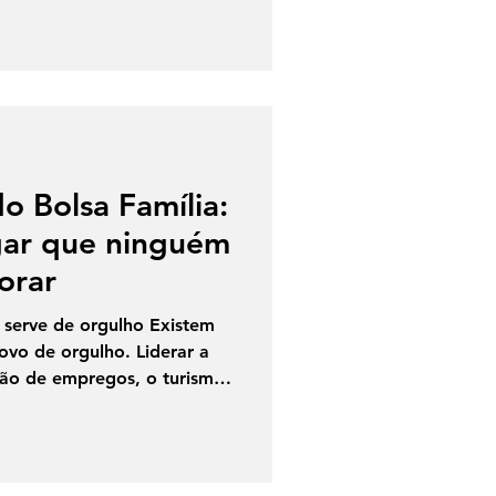
 do crime. Agora, o
a (MP-BA) concluiu que há
esponsabilizar os agentes e
ça, pedindo que eles sejam
úri. O Ministério Público da
o Bolsa Família:
gar que ninguém
orar
 serve de orgulho Existem
vo de orgulho. Liderar a
ção de empregos, o turismo
 celebração. Mas há outros
am como um fardo. É o caso
rmanece como o estado
ero de famílias atendidas