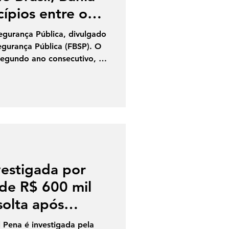
ípios entre os
Segurança Pública, divulgado
egurança Pública (FBSP). O
segundo ano consecutivo, os
o Brasil entre as cidades
ntes. É o que aponta o 20º
rança Pública, divulgado
egurança Pública (FBSP),
de Mortes Violentas
ados em 2025. O
estigada por
 de R$ 600 mil
solta após
Pena é investigada pela