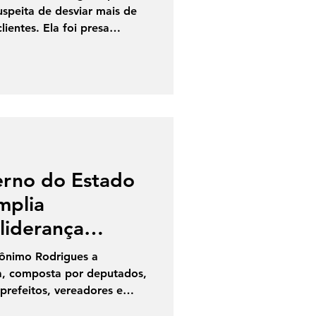
suspeita de desviar mais de
lientes. Ela foi presa
izada em um resort de luxo
o colocada em liberdade
m habeas corpus. De acordo
o menos 17 pessoas teriam
ita é de que a advogada se
ados por alvarás judiciais
erno do Estado
mplia
liderança
ério e Cláudia
rônimo Rodrigues a
a, composta por deputados,
prefeitos, vereadores e
 realização da PGP