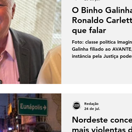
O Binho Galin
Ronaldo Carlet
que falar
Foto: classe política Imagin
Galinha filiado ao AVANTE
instância pela Justiça pode
e com aval do poderoso c
Carletto, presidente do pa
comentários. A falta de es
leva a velha crença: "Aos 
inimigos a lei" A política p
limpo, mas pelo visto no p
Redação
passa
24 de jul.
Nordeste conce
mais violentas d