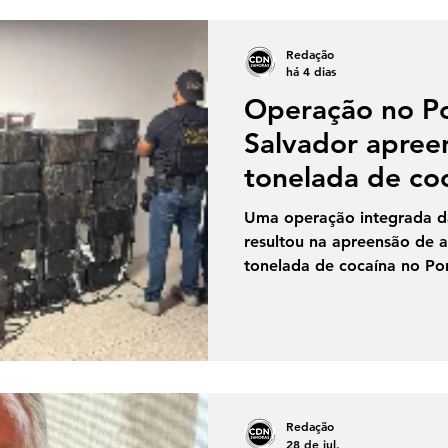
pelo Bolsa Família: mais de
dependem do benefício pa
Redação
Não é uma medalha. É um
há 4 dias
Operação no P
Salvador apre
tonelada de co
à Europa; nove 
Uma operação integrada da
presos
resultou na apreensão de
tonelada de cocaína no Por
madrugada deste domingo (
pessoas suspeitas de inte
criminosa envolvida com o 
drogas foram presas. A ofe
forma conjunta pela Polícia
Bahia, por meio do Batalhã
Redação
Especiais (BOPE) e do Com
28 de jul.