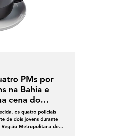
uatro PMs por
s na Bahia e
na cena do
cida, os quatro policiais
rte de dois jovens durante
 Região Metropolitana de
ados por suspeitas de