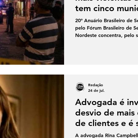
tem cinco munic
dez primeiros
20º Anuário Brasileiro de 
pelo Fórum Brasileiro de S
Nordeste concentra, pelo 
municípios mais violentos d
com mais de 100 mil habita
Anuário Brasileiro de Segu
pelo Fórum Brasileiro de S
com base nos indicadores 
Intencionais (MVI) registr
Redação
levantamento revela que
24 de jul.
Advogada é inv
desvio de mais
de clientes e é 
habeas corpus
A advogada Rina Campbell 