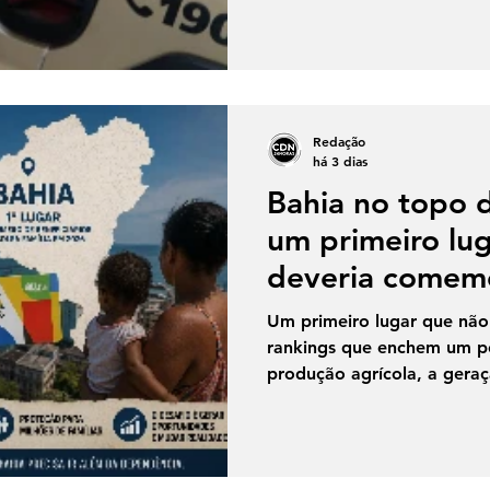
execução e fraude na cena
Ministério Público da Bahi
indícios suficientes para r
encaminhou o caso à Justi
julgados pelo Tribunal do J
Redação
Bahia (MP-BA) den
há 3 dias
Bahia no topo d
um primeiro lu
deveria comem
Um primeiro lugar que não
rankings que enchem um po
produção agrícola, a gera
ou a educação é motivo de
primeiros lugares que pes
da Bahia, que em 2026 pe
brasileiro com o maior núm