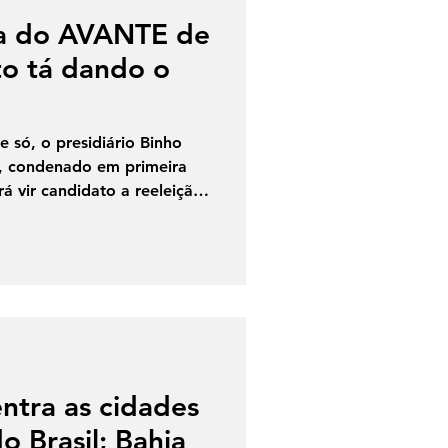
ha do AVANTE de
to tá dando o
e só, o presidiário Binho
, condenado em primeira
rá vir candidato a reeleição,
hefão da legenda, Ronaldo
rtido. Enfim, dispensa
crúpulo nesses casos nos
amigos do rei, tudo; aos
recisa ser de fato, passada a
aís do pão e circo, tudo não
ntra as cidades
o Brasil; Bahia