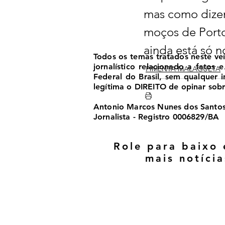
mas como dizem
moços de Porto,
ainda está só no
Todos os temas tratados neste ve
jornalístico relacionado a fatos
PIMENTA MALAGUETA
Federal do Brasil, sem qualquer
legítima o DIREITO de opinar sobre
Antonio Marcos Nunes dos Santo
Jornalista - Registro 0006829/BA
Role para baixo 
mais notícia