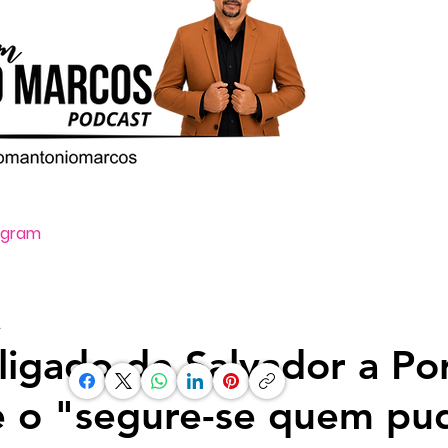
tagram
Oi, ative o som clicando no ícone vo
.
 ligado de Salvador a Po
e o "segure-se quem pu