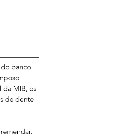
 do banco 
omposo 
 da MIB, os 
s de dente 
 remendar, 