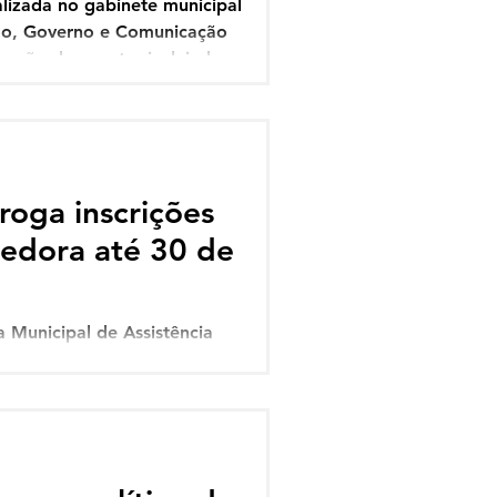
alizada no gabinete municipal
ção, Governo e Comunicação
ização do evento, incluindo
rutura e participação das
 "Brasil de Todos os Povos:
a reflexão sobre a
roga inscrições
hedora até 30 de
a Municipal de Assistência
bro as inscrições para o
 fortalecer a rede de proteção
rama é destinado a famílias e
e crianças e adolescentes
astados do convívio familiar