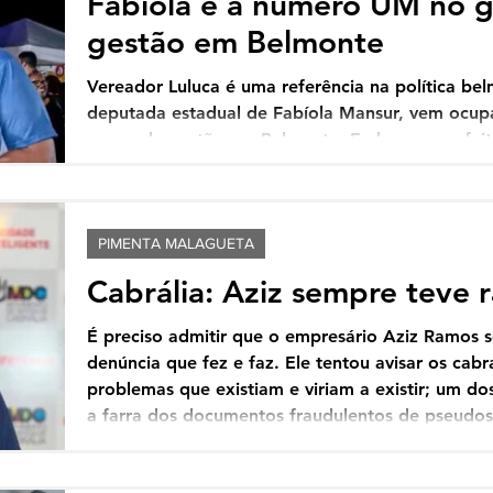
Fabíola é a número UM no g
gestão em Belmonte
Vereador Luluca é uma referência na política be
deputada estadual de Fabíola Mansur, vem ocup
grupo da gestão em Belmonte. Embora o prefeit
um outro candidato, Mansur sob a liderança do h
Câmara Municipal, Luluca da Ambulância e da vice-
vem ganhando terreno, e ao que tudo indica est
peso político que representam. Luluca que já ch
PIMENTA MALAGUETA
Cabrália: Aziz sempre teve 
É preciso admitir que o empresário Aziz Ramos 
denúncia que fez e faz. Ele tentou avisar os cabr
problemas que existiam e viriam a existir; um dos 
a farra dos documentos fraudulentos de pseudos i
green card Pataxó, um reconhecimento falso dad
indivíduos que não têm qualquer relação com os 