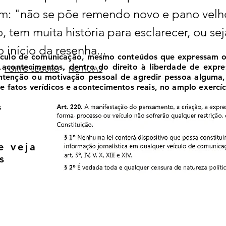
: "não se põe remendo novo e pano velho"
 tem muita história para esclarecer, ou sej
 início da resenha...
ículo de comunicação, mesmo conteúdos que expressam opi
 e acontecimentos, dentro do direito à liberdade de expr
PORTO SEGURO
NOTÍCIAS
 intenção ou motivação pessoal de agredir pessoa alguma
 fatos verídicos e acontecimentos reais, no amplo exercíci
s
e veja
s