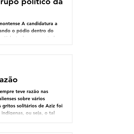
rupo político da
lmontense A candidatura a
ando o pódio dentro do
o Iêdo tenha apresentado
abilidoso presidente da
prefeita, Alice Elias Brito,
ão dispostos a mostrar o
eg
razão
sempre teve razão nas
alienses sobre vários
gritos solitários de Aziz foi
ndígenas, ou seja, o tal
o por lideranças indígenas a
povos originários - Uma