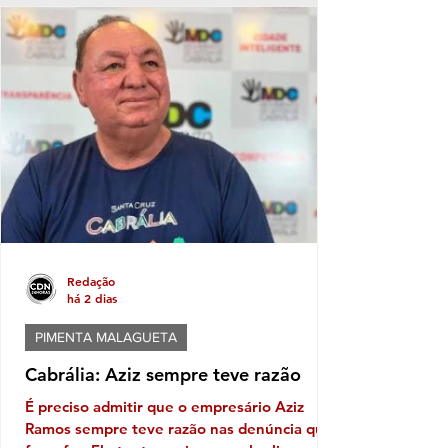
apresentado um outro candidato, Mansur
sob a liderança do habilidoso presidente da
Câmara Municipal, Luluca da Ambulância e
da vice-prefeita, Alice Elias Brito, vem
ganhando terreno, e ao que tudo indica
estão dispostos a mostrar o peso político
que representam. Luluca que já cheg
Redação
há 2 dias
PIMENTA MALAGUETA
Cabrália: Aziz sempre teve razão
É preciso admitir que o empresário Aziz
Ramos sempre teve razão nas denúncia que