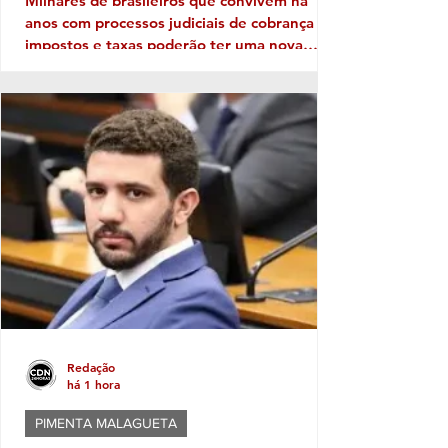
Milhares de brasileiros que convivem há
anos com processos judiciais de cobrança de
impostos e taxas poderão ter uma nova
perspectiva. Uma orientação do Conselho
Nacional de Justiça (CNJ) autoriza os
tribunais a extinguir execuções fiscais
antigas que permanecem sem qualquer
perspectiva de recuperação dos valores. A
medida, no entanto, não significa um perdão
generalizado das dívidas. Ela vale apenas
para processos específicos e depende de
análise individual da Justiça. A ini
Redação
há 1 hora
PIMENTA MALAGUETA