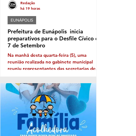
Redação
há 19 horas
EUNÁPOLIS
Prefeitura de Eunápolis inicia
preparativos para o Desfile Cívico de
7 de Setembro
Na manhã desta quarta-feira (5), uma
reunião realizada no gabinete municipal
reuniu representantes das secretarias de
Educação, Governo e Comunicação para
alinhar as primeiras ações voltadas à
organização do evento, incluindo aspectos
relacionados à logística, segurança,
estrutura e participação das instituições.
Neste ano, o desfile terá como tema "Brasil
de Todos os Povos: Equidade, Memória e
Resistência", propondo uma reflexão sobre a
diversidade que constitui a identidade