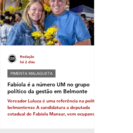
adolescentes que, por determinação judicial,
precisaram ser afastados do convívio familiar
de origem. Durante esse pe
Redação
há 2 dias
PIMENTA MALAGUETA
Fabíola é a número UM no grupo
político da gestão em Belmonte
Vereador Luluca é uma referência na política
belmontense A candidatura a deputada
estadual de Fabíola Mansur, vem ocupando
o pódio dentro do grupo da gestão em
Belmonte. Embora o prefeito Iêdo tenha