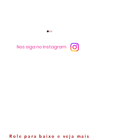
Nos siga no Instagram
A repercussão do
Prefeitura de Eu
crescimento patrimonial
inicia preparati
de Neto Carletto
o Desfile Cívico
Setembro
Role para baixo e veja mais