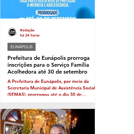
Redação
há 24 horas
EUNÁPOLIS
Prefeitura de Eunápolis prorroga
inscrições para o Serviço Família
Acolhedora até 30 de setembro
A Prefeitura de Eunápolis, por meio da
Secretaria Municipal de Assistência Social
(SEMAS), prorrogou até o dia 30 de
setembro as inscrições para o Serviço
Família Acolhedora, iniciativa que busca
fortalecer a rede de proteção à infância e à
adolescência no município. O programa é
destinado a famílias e pessoas interessadas
em acolher temporariamente crianças e