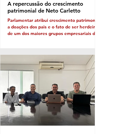
A repercussão do crescimento
patrimonial de Neto Carletto
Parlamentar atribui crescimento patrimonial
a doações dos pais e o fato de ser herdeiro
de um dos maiores grupos empresariais da
Bahia Vejam só, se tem cabimento
questionar crescimento patrimonial mega,
hiper, super em apenas quatro anos. Vê se
pode isso! Carletinho, que diminuitivo só o
nome mesmo, afinal o nobre deputado
federal que era do PP e agora está no
AVANTE saltou de um declaração
patrimonial em 2022 de R$ 591,6 mil reais
para algo em torno de 34,3 milhões neste
ano