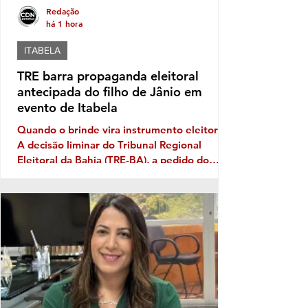
Redação
há 1 hora
ITABELA
TRE barra propaganda eleitoral
antecipada do filho de Jânio em
evento de Itabela
Quando o brinde vira instrumento eleitoral
A decisão liminar do Tribunal Regional
Eleitoral da Bahia (TRE-BA), a pedido do
Ministério Público Eleitoral, traz novamente
à discussão uma prática que costuma
aparecer no período pré-eleitoral: a
tentativa de transformar eventos populares
em vitrines para promoção de nomes que
pretendem disputar as eleições. No caso de
Itabela, segundo o Ministério Público
Eleitoral, a distribuição de bonés
personalizados com o nome de Jânio Natal