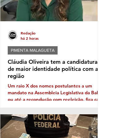
Redação
há 2 horas
PIMENTA MALAGUETA
Cláudia Oliveira tem a candidatura
de maior identidade política com a
região
Um raio X dos nomes postulantes a um
mandato na Assembleia Legislativa da Bahia,
ou até a recondução com reeleição, fica cada
vez mais patente a necessidade de
Identidade com o eleitor de cada região. No
território da Costa do Descobrimento, com
abrangência na Costa das Baleias, ou seja,
no grande Extremo Sul baiano, entre as