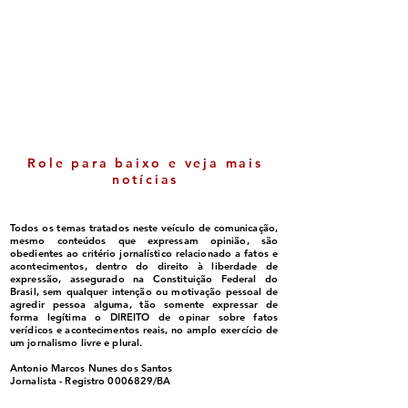
candidatura de maior
em espécie e m
identidade política com
de contar cédul
a região
nova fase da O
Sem Desconto
Role para baixo e veja mais
notícias
Todos os temas tratados neste veículo de comunicação,
mesmo conteúdos que expressam opinião, são
obedientes ao critério jornalístico relacionado a fatos e
acontecimentos, dentro do direito à liberdade de
expressão, assegurado na Constituição Federal do
Brasil, sem qualquer intenção ou motivação pessoal de
agredir pessoa alguma, tão somente expressar de
forma legítima o DIREITO de opinar sobre fatos
verídicos e acontecimentos reais, no amplo exercício de
um jornalismo livre e plural.
Antonio Marcos Nunes dos Santos
Jornalista - Registro
0006829
/BA