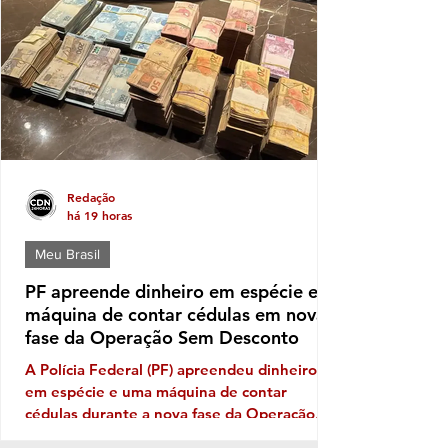
tantas candidaturas para ocupar uma vaga
de deputado (a) nas eleições de outubro
próximo a que mais aparece com solidez
política é a da deputada pessed
Redação
há 19 horas
Meu Brasil
PF apreende dinheiro em espécie e
máquina de contar cédulas em nova
fase da Operação Sem Desconto
A Polícia Federal (PF) apreendeu dinheiro
em espécie e uma máquina de contar
cédulas durante a nova fase da Operação
Sem Desconto, que investiga um suposto