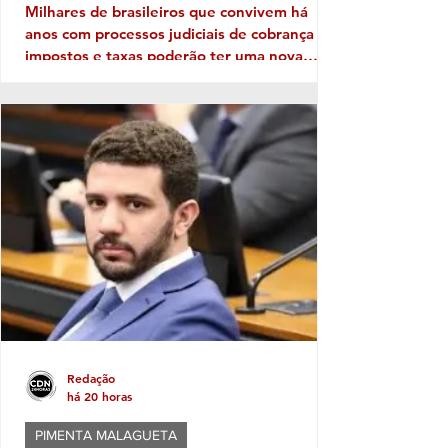
beneficiado
Milhares de brasileiros que convivem há
anos com processos judiciais de cobrança de
impostos e taxas poderão ter uma nova
perspectiva. Uma orientação do Conselho
Nacional de Justiça (CNJ) autoriza os
tribunais a extinguir execuções fiscais
antigas que permanecem sem qualquer
perspectiva de recuperação dos valores. A
medida, no entanto, não significa um perdão
generalizado das dívidas. Ela vale apenas
para processos específicos e depende de
análise individual da Justiça. A ini
Redação
há 20 horas
PIMENTA MALAGUETA