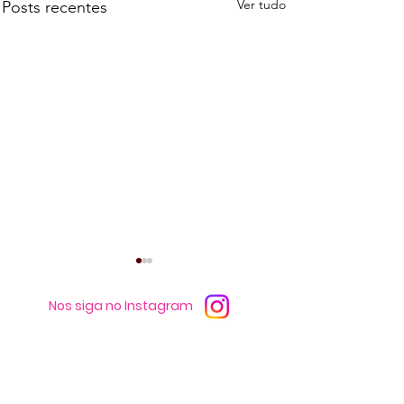
Ver tudo
Posts recentes
Nos siga no Instagram
Cláudia Oliveira tem a
PF apreende din