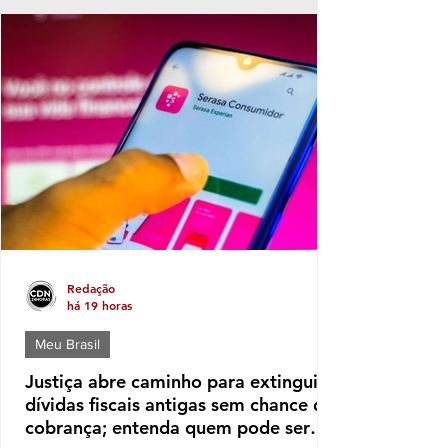
esquema de fraudes em descontos ilegais
aplicados sobre benefícios de aposentados e
pensionistas do Instituto Nacional do Seguro
Social (INSS). A ofensiva foi autorizada pelo
ministro André Mendonça, do Supremo
Tribunal Federal (STF), e incluiu o
cumprimento de mandados de busca e
apreensão para aprofundar as investigações
Redação
há 19 horas
Meu Brasil
Justiça abre caminho para extinguir
dívidas fiscais antigas sem chance de
cobrança; entenda quem pode ser