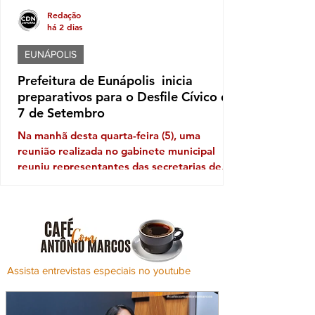
Redação
há 2 dias
EUNÁPOLIS
Prefeitura de Eunápolis inicia
preparativos para o Desfile Cívico de
7 de Setembro
Na manhã desta quarta-feira (5), uma
reunião realizada no gabinete municipal
reuniu representantes das secretarias de
Educação, Governo e Comunicação para
alinhar as primeiras ações voltadas à
organização do evento, incluindo aspectos
relacionados à logística, segurança,
estrutura e participação das instituições.
Neste ano, o desfile terá como tema "Brasil
Assista entrevistas especiais no youtube
de Todos os Povos: Equidade, Memória e
Resistência", propondo uma reflexão sobre a
diversidade que constitui a identidade