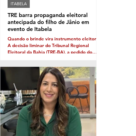
ITABELA
TRE barra propaganda eleitoral
antecipada do filho de Jânio em
evento de Itabela
Quando o brinde vira instrumento eleitoral
A decisão liminar do Tribunal Regional
Eleitoral da Bahia (TRE-BA), a pedido do
Ministério Público Eleitoral, traz novamente
à discussão uma prática que costuma
aparecer no período pré-eleitoral: a
tentativa de transformar eventos populares
em vitrines para promoção de nomes que
pretendem disputar as eleições. No caso de
Itabela, segundo o Ministério Público
Eleitoral, a distribuição de bonés
personalizados com o nome de Jânio Natal