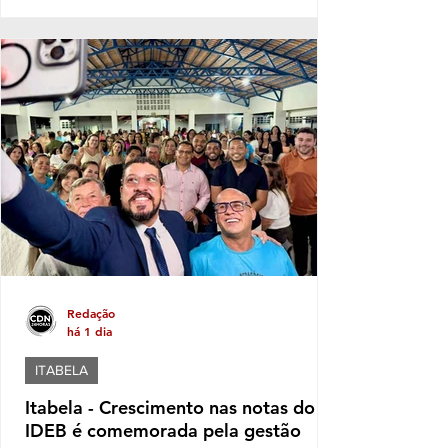
território político ano após ano, e sua
musculatura política deve aumentar ainda
mais este ano, caso se confirme a
expectativa da votação de Fabíola Mansur,
nome defendido por Luluca para estadual,
sendo a mais votada dentro do núcleo
político governista que tem dois nomes na
disputa, o nome do prefeito e Fabíola,
candidata de Luluca. Luluca conaeguiu ao
longo dos anos montar
Redação
há 1 dia
ITABELA
Itabela - Crescimento nas notas do
IDEB é comemorada pela gestão