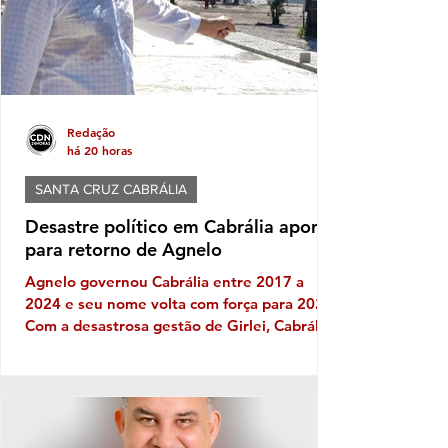
Redação
há 20 horas
SANTA CRUZ CABRÁLIA
Desastre político em Cabrália aponta
para retorno de Agnelo
Agnelo governou Cabrália entre 2017 a
2024 e seu nome volta com força para 2028
Com a desastrosa gestão de Girlei, Cabrália
experimenta seu mais triste capítulo de toda
sua história política, gerando decepção e
frustração nos cabralienses. Escândalos,
desgoverno, baixas de aliados, firulas do
gestor e sucessivos erros administrativos