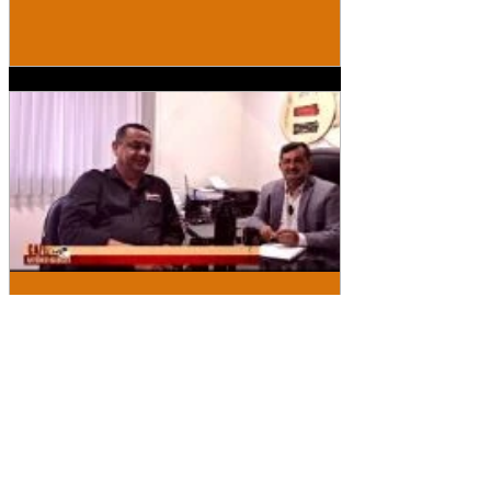
Redação
23 de abr. de 2025
Valdiram Marques conversou com
Antônio Marcos tomando um bom
café