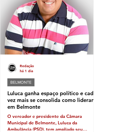
são os ingredientes do que se tornou a
governança no município de
SantaCruzCabrália, fator que leva os
moradores a refletir, sobretudo em quem e
Redação
há 1 dia
BELMONTE
Luluca ganha espaço político e cada
vez mais se consolida como liderança
em Belmonte
O vereador e presidente da Câmara
Municipal de Belmonte, Luluca da
Ambulância (PSD), tem ampliado seu