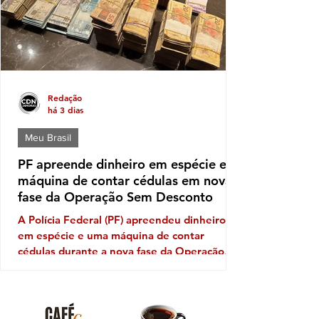
política é a da deputada pessed
Redação
há 3 dias
Meu Brasil
PF apreende dinheiro em espécie e
máquina de contar cédulas em nova
fase da Operação Sem Desconto
A Polícia Federal (PF) apreendeu dinheiro
em espécie e uma máquina de contar
cédulas durante a nova fase da Operação
Sem Desconto, que investiga um suposto
esquema de fraudes em descontos ilegais
aplicados sobre benefícios de aposentados e
pensionistas do Instituto Nacional do Seguro