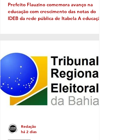
Prefeito Flauzino comemora avanço na
educação com crescimento das notas do
IDEB da rede pública de Itabela A educação
pública de Itabela apresentou evolução nos
resultados do Índice de Desenvolvimento da
Educação Básica (IDEB) 2025. Os dados
apontam crescimento nas médias da rede
municipal tanto nos anos iniciais quanto nos
anos finais do Ensino Fundamental, em
comparação com os resultados de 2023. Nos
anos iniciais, a média passou de 3,5, em
2023, para 4,5, em 2025. Já nos a
Redação
há 2 dias