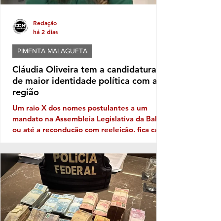
Redação
há 2 dias
PIMENTA MALAGUETA
Cláudia Oliveira tem a candidatura
de maior identidade política com a
região
Um raio X dos nomes postulantes a um
mandato na Assembleia Legislativa da Bahia,
ou até a recondução com reeleição, fica cada
vez mais patente a necessidade de
Identidade com o eleitor de cada região. No
território da Costa do Descobrimento, com
abrangência na Costa das Baleias, ou seja,
no grande Extremo Sul baiano, entre as
tantas candidaturas para ocupar uma vaga
de deputado (a) nas eleições de outubro
próximo a que mais aparece com solidez