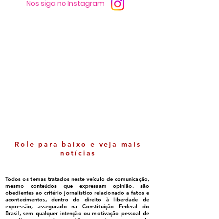
Nos siga no Instagram
Luluca ganha espaço
Itabela - Cresci
político e cada vez mais
nas notas do ID
se consolida como
comemorada pe
liderança em Belmonte
gestão
Role para baixo e veja mais
notícias
Todos os temas tratados neste veículo de comunicação,
mesmo conteúdos que expressam opinião, são
obedientes ao critério jornalístico relacionado a fatos e
acontecimentos, dentro do direito à liberdade de
expressão, assegurado na Constituição Federal do
Brasil, sem qualquer intenção ou motivação pessoal de