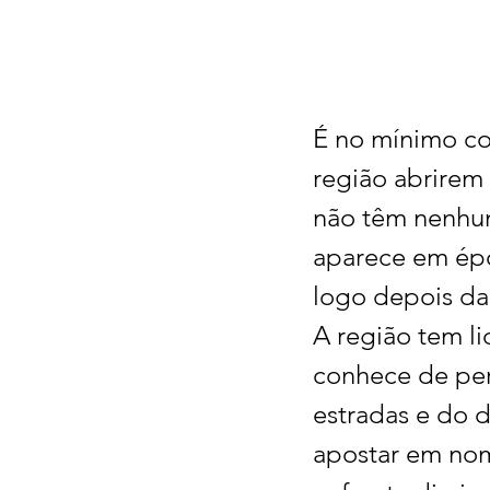
É no mínimo con
região abrirem
não têm nenhum
aparece em épo
logo depois da
A região tem l
conhece de per
estradas e do 
apostar em nom