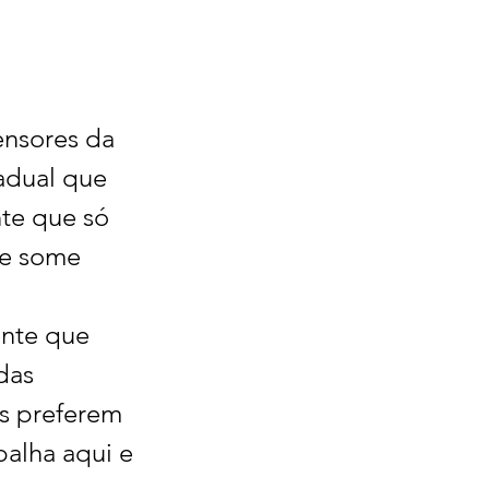
ensores da 
adual que 
te que só 
 e some 
nte que 
das 
s preferem 
alha aqui e 