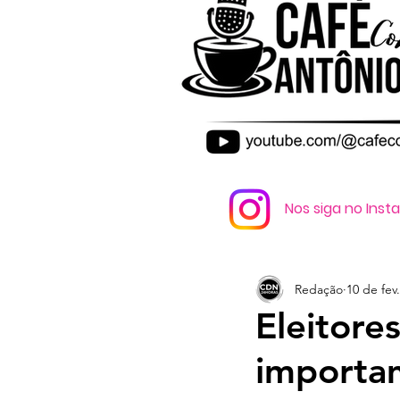
Nos siga no Ins
Redação
10 de fev.
Eleitore
importam