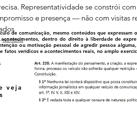
ecisa. Representatividade se constrói com
mpromisso e presença — não com visitas r
iados
ículo de comunicação, mesmo conteúdos que expressam opi
 e acontecimentos, dentro do direito à liberdade de expr
NOTÍCIAS
 intenção ou motivação pessoal de agredir pessoa alguma
 fatos verídicos e acontecimentos reais, no amplo exercíci
s
e veja
s