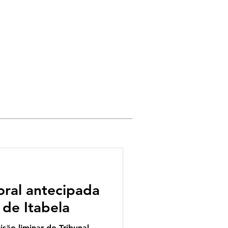
oral antecipada
 de Itabela
isão liminar do Tribunal