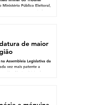
 Ministério Público Eleitoral,
tuma aparecer no período
 populares em vitrines para
eições. No caso de Itabela,
uição de bonés personalizados
idatura de maior
egião
na Assembleia Legislativa da
 patente a
região. No território da
ta das Baleias, ou seja, no
didaturas para ocupar uma
róximo a que mais aparece
pécie e máquina