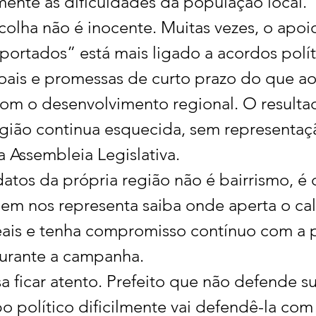
mente as dificuldades da população local.
colha não é inocente. Muitas vezes, o apoio
ortados” está mais ligado a acordos polít
soais e promessas de curto prazo do que ao
m o desenvolvimento regional. O resulta
egião continua esquecida, sem representaçã
a Assembleia Legislativa.
datos da própria região não é bairrismo, é 
uem nos representa saiba onde aperta o ca
ais e tenha compromisso contínuo com a 
urante a campanha.
sa ficar atento. Prefeito que não defende s
 político dificilmente vai defendê-la com 