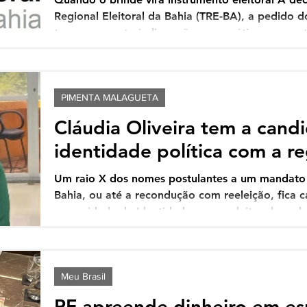
Regional Eleitoral da Bahia (TRE-BA), a pedido do
traz novamente à discussão uma prática que cos
pré-eleitoral: a tentativa de transformar eventos
promoção de nomes que pretendem disputar as el
segundo o Ministério Público Eleitoral, a distrib
com o nome de Jânio Natal
PIMENTA MALAGUETA
Cláudia Oliveira tem a cand
identidade política com a r
Um raio X dos nomes postulantes a um mandato 
Bahia, ou até a recondução com reeleição, fica cada vez mais
necessidade de Identidade com o eleitor de cada 
Costa do Descobrimento, com abrangência na Cos
grande Extremo Sul baiano, entre as tantas can
vaga de deputado (a) nas eleições de outubro p
com solidez política é a da deputada pessed
Meu Brasil
PF apreende dinheiro em es