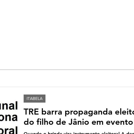
ITABELA
TRE barra propaganda eleit
do filho de Jânio em evento
Quando o brinde vira instrumento eleitoral A dec