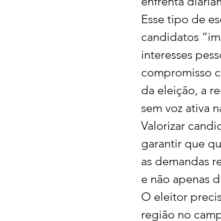
enfrenta diaria
Esse tipo de es
candidatos “imp
interesses pes
compromisso co
da eleição, a r
sem voz ativa n
Valorizar candi
garantir que q
as demandas re
e não apenas d
O eleitor preci
região no campo