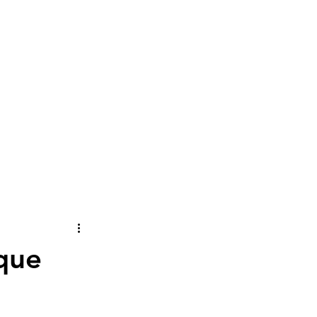
lume
 que