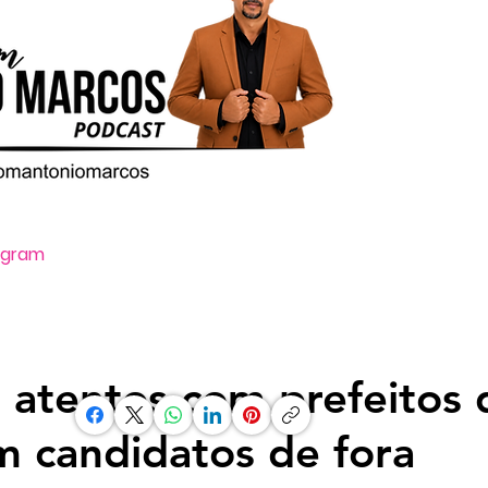
tagram
Oi, ative o som clicando no ícone vo
s atentos com prefeitos
 candidatos de fora