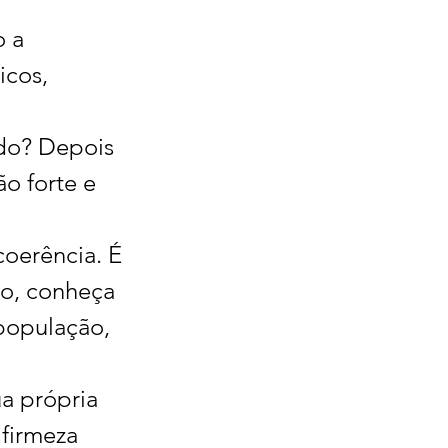
 a 
icos, 
 
do? Depois 
o forte e 
coerência. É 
lo, conheça 
população, 
ua própria 
firmeza 